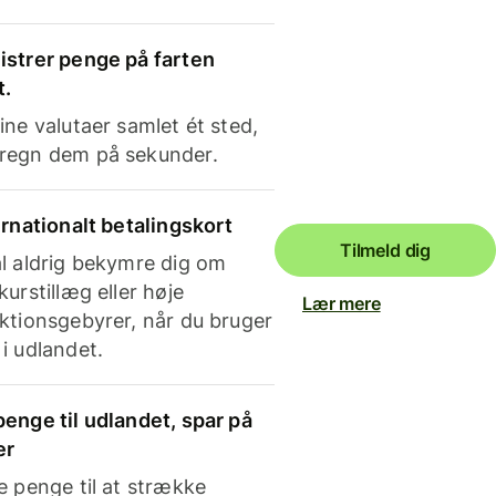
strer penge på farten
t.
ine valutaer samlet ét sted,
regn dem på sekunder.
ernationalt betalingskort
Tilmeld dig
l aldrig bekymre dig om
kurstillæg eller høje
Lær mere
ktionsgebyrer, når du bruger
i udlandet.
enge til udlandet, spar på
er
e penge til at strække