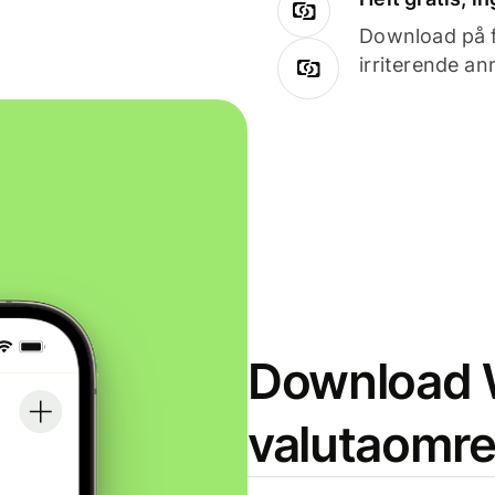
Download på få
irriterende an
Download W
valutaomr