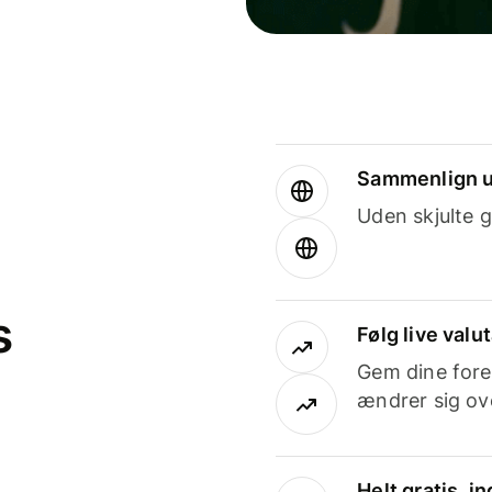
Sammenlign u
Uden skjulte g
s
Følg live valu
Gem dine fore
ændrer sig ove
Helt gratis, 