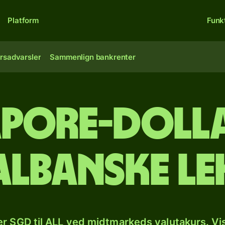
Platform
Funk
rsadvarsler
Sammenlign bankrenter
pore-dolla
albanske le
r SGD til ALL ved midtmarkeds valutakurs. Vi