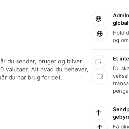
Admini
global
Hold d
og om
Et int
år du sender, bruger og bliver
Du ska
40 valutaer. Alt hvad du behøver,
veksel
år du har brug for det.
transa
penge 
Send p
gebyr
Få din