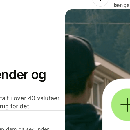
længer
sender og
alt i over 40 valutaer.
rug for det.
egn dem på sekunder.