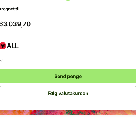
regnet til
ALL
Send penge
Følg valutakursen