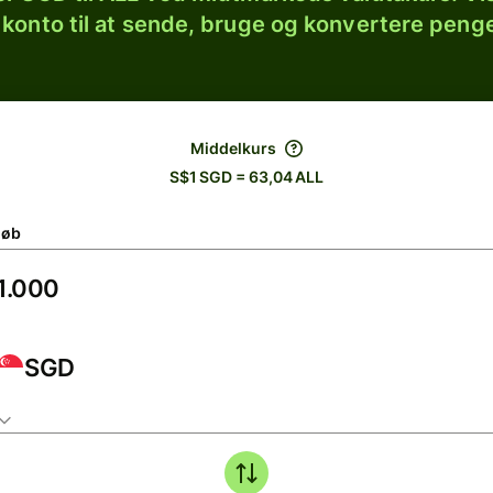
 konto til at sende, bruge og konvertere penge
Middelkurs
S$1 SGD = 63,04 ALL
løb
SGD