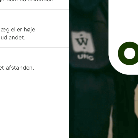
læg eller høje
 udlandet.
et afstanden.