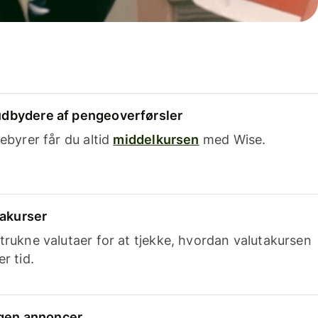
dbydere af pengeoverførsler
ebyrer får du altid
middelkursen
med Wise.
takurser
trukne valutaer for at tjekke, hvordan valutakursen
r tid.
ingen annoncer