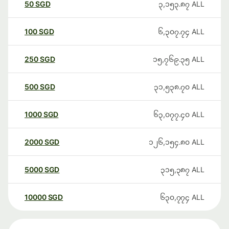
50
SGD
၃,၁၅၃.၈၇
ALL
100
SGD
၆,၃၀၇.၇၄
ALL
250
SGD
၁၅,၇၆၉.၃၅
ALL
500
SGD
၃၁,၅၃၈.၇၀
ALL
1000
SGD
၆၃,၀၇၇.၄၀
ALL
2000
SGD
၁၂၆,၁၅၄.၈၀
ALL
5000
SGD
၃၁၅,၃၈၇
ALL
10000
SGD
၆၃၀,၇၇၄
ALL