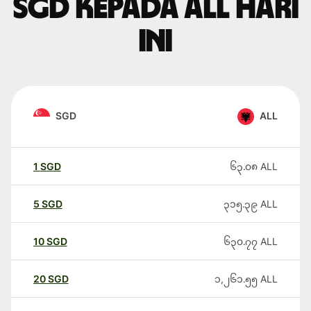
SGD kepada ALL hari
ini
SGD
ALL
1
SGD
၆၃.၀၈
ALL
5
SGD
၃၁၅.၃၉
ALL
10
SGD
၆၃၀.၇၇
ALL
20
SGD
၁,၂၆၁.၅၅
ALL