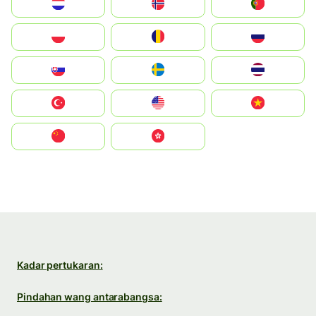
Nederland
Norge
Portugal
Polska
România
Россия
Slovensko
Ruoŧŧa
ไทย
Türkiye
United States
Vietnam
中国
中國香港特別行政區
Kadar pertukaran:
Pindahan wang antarabangsa: