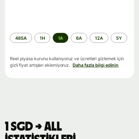
Zaman
48SA
1H
1A
6A
12A
5Y
aralığı
Reel piyasa kurunu kullanıyoruz ve ücretleri gizlemek için
gizli fiyat artışları eklemiyoruz.
Daha fazla bilgi edinin
1 SGD → ALL