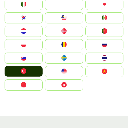
Italia
JA
Japan
South Korea
Malay
Mexico
Nederland
Norge
Portugal
Polska
România
Россия
Slovensko
Ruoŧŧa
ไทย
Türkiye
United States
Vietnam
中国
中國香港特別行政區