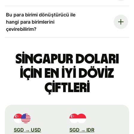
Bu para birimi dönüştürücü ile
hangi para birimlerini
çevirebilirim?
Singapur doları
için en iyi döviz
çiftleri
SGD → USD
SGD → IDR