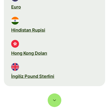
Euro
Hindistan Rupisi
Hong Kong Doları
İngiliz Pound Sterlini