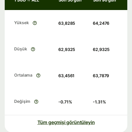
Yüksek
63,8285
64,2476
Düşük
62,9325
62,9325
Ortalama
63,4561
63,7879
Değişim
-0.71
%
-1.31
%
Tüm geçmişi görüntüleyin