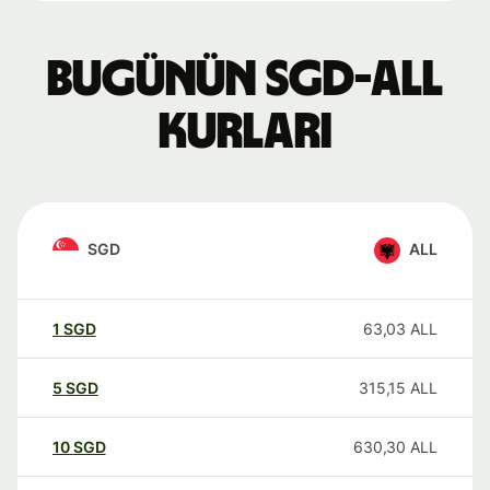
Bugünün SGD-ALL
kurları
SGD
ALL
1
SGD
63,03
ALL
5
SGD
315,15
ALL
10
SGD
630,30
ALL