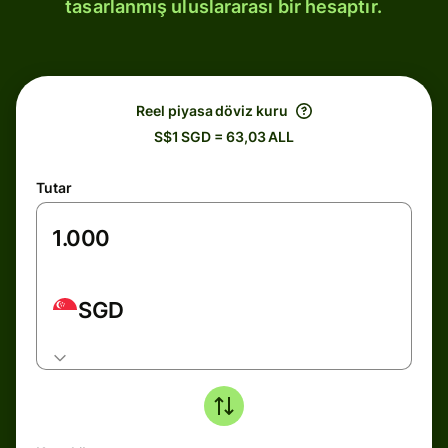
tasarlanmış uluslararası bir hesaptır.
Reel piyasa döviz kuru
S$1 SGD = 63,03 ALL
Tutar
SGD