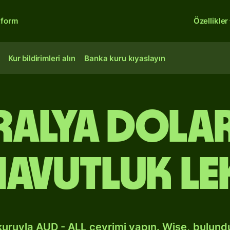
tform
Özellikler
Kur bildirimleri alın
Banka kuru kıyaslayın
ralya dola
avutluk le
kuruyla AUD - ALL çevrimi yapın. Wise, bulun