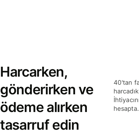
Harcarken,
40'tan f
gönderirken ve
harcadık
İhtiyacın
ödeme alırken
hesapta.
tasarruf edin