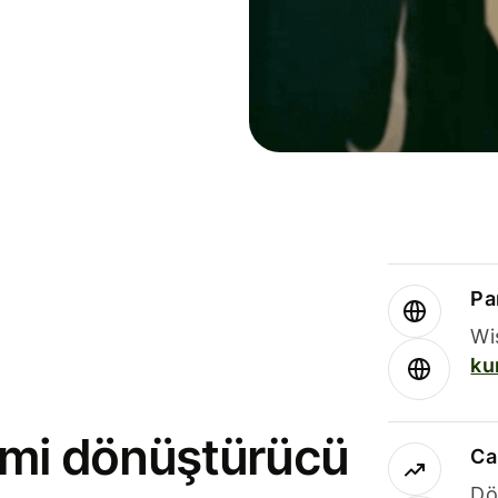
Par
Wi
ku
rimi dönüştürücü
Ca
Dö