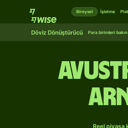
Bireysel
İşletme
Pla
Döviz Dönüştürücü
Para birimleri bakın
Avust
Arn
Reel piyasa 