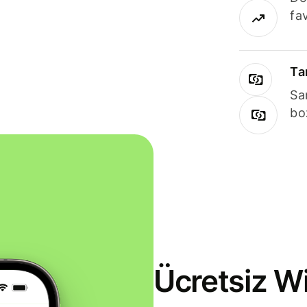
fav
Ta
Sa
bo
Ücretsiz Wi