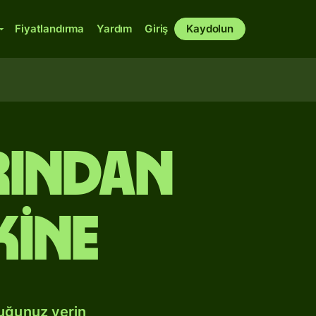
Fiyatlandırma
Yardım
Giriş
Kaydolun
rından
kine
duğunuz yerin