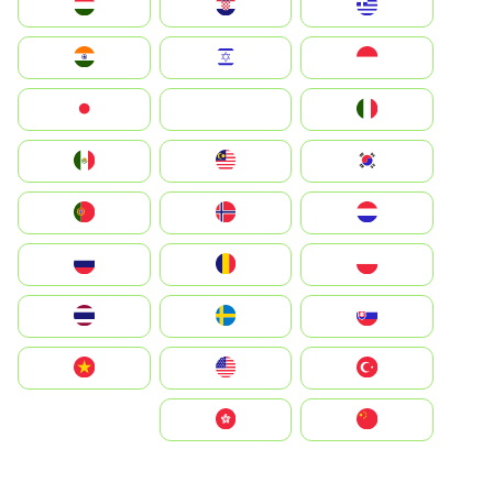
Greece
Hrvatska
Magyarország
Indonesia
Israel
India
Italia
JA
Japan
South Korea
Malay
Mexico
Nederland
Norge
Portugal
Polska
România
Россия
Slovensko
Ruoŧŧa
ไทย
Türkiye
United States
Vietnam
中国
中國香港特別行政區