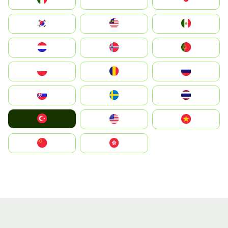
South Korea
Malay
Mexico
Nederland
Norge
Portugal
Polska
România
Россия
Slovensko
Ruoŧŧa
ไทย
Türkiye
United States
Vietnam
中国
中國香港特別行政區