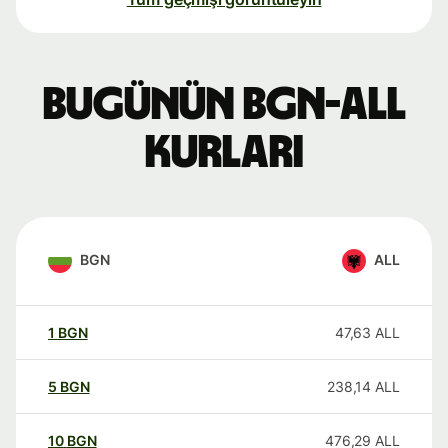
Bugünün BGN-ALL
kurları
BGN
ALL
1
BGN
47,63
ALL
5
BGN
238,14
ALL
10
BGN
476,29
ALL