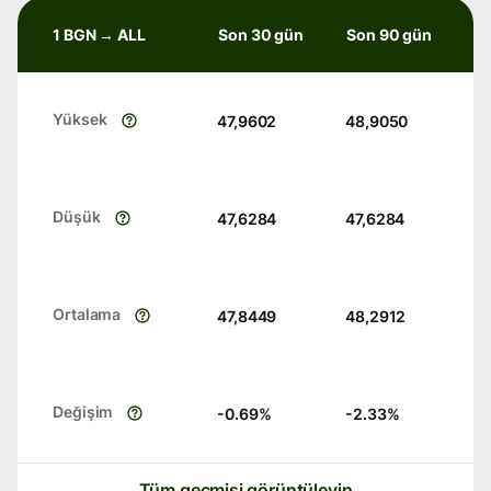
1 BGN → ALL
Son 30 gün
Son 90 gün
Yüksek
47,9602
48,9050
Düşük
47,6284
47,6284
Ortalama
47,8449
48,2912
Değişim
-0.69
%
-2.33
%
Tüm geçmişi görüntüleyin