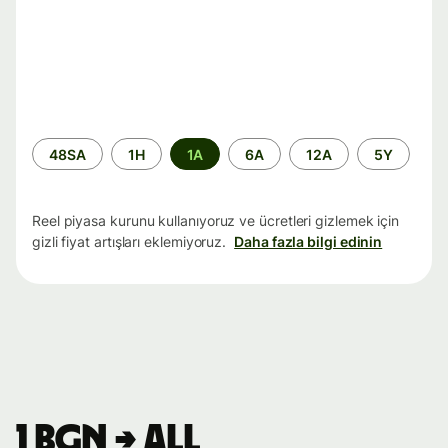
Zaman
48SA
1H
1A
6A
12A
5Y
aralığı
Reel piyasa kurunu kullanıyoruz ve ücretleri gizlemek için
gizli fiyat artışları eklemiyoruz.
Daha fazla bilgi edinin
1 BGN → ALL