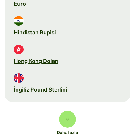
Euro
Hindistan Rupisi
Hong Kong Doları
İngiliz Pound Sterlini
Daha fazla