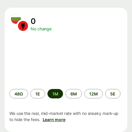
0
No change
Time
48Ω
1Ε
1M
6M
12M
5Ε
period
We use the real, mid-market rate with no sneaky mark-up
to hide the fees.
Learn more