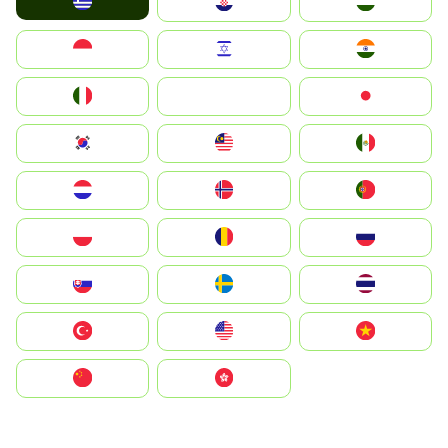
Greece
Hrvatska
Magyarország
Indonesia
Israel
India
Italia
JA
Japan
South Korea
Malay
Mexico
Nederland
Norge
Portugal
Polska
România
Россия
Slovensko
Ruoŧŧa
ไทย
Türkiye
United States
Vietnam
中国
中國香港特別行政區