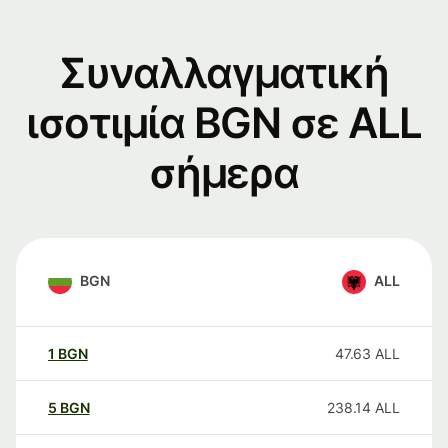
Συναλλαγματική
ισοτιμία BGN σε ALL
σήμερα
BGN
ALL
1
BGN
47.63
ALL
5
BGN
238.14
ALL