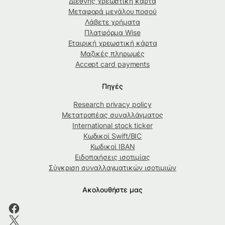
Διεθνής χρεωστική κάρτα
Μεταφορά μεγάλου ποσού
Λάβετε χρήματα
Πλατφόρμα Wise
Εταιρική χρεωστική κάρτα
Μαζικές πληρωμές
Accept card payments
Πηγές
Research privacy policy
Μετατροπέας συναλλάγματος
International stock ticker
Κωδικοί Swift/BIC
Κωδικοί IBAN
Ειδοποιήσεις ισοτιμίας
Σύγκριση συναλλαγματικών ισοτιμιών
Ακολουθήστε μας