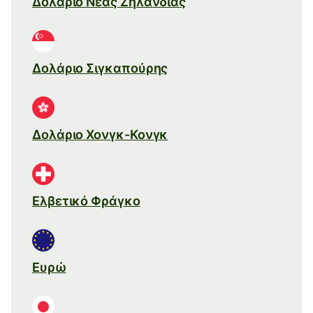
Δολάριο Νέας Ζηλανδίας
Δολάριο Σιγκαπούρης
Δολάριο Χονγκ-Κονγκ
Ελβετικό Φράγκο
Ευρώ