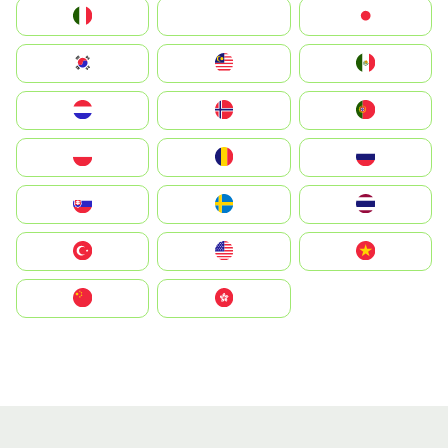
Italia
JA
Japan
South Korea
Malay
Mexico
Nederland
Norge
Portugal
Polska
România
Россия
Slovensko
Ruoŧŧa
ไทย
Türkiye
United States
Vietnam
中国
中國香港特別行政區