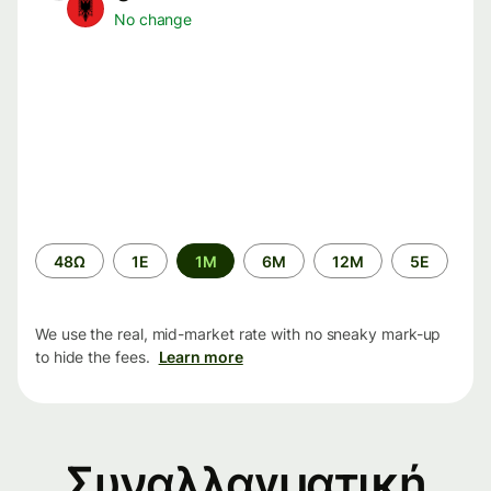
No change
Time
48Ω
1Ε
1M
6M
12M
5Ε
period
We use the real, mid-market rate with no sneaky mark-up
to hide the fees.
Learn more
Συναλλαγματική