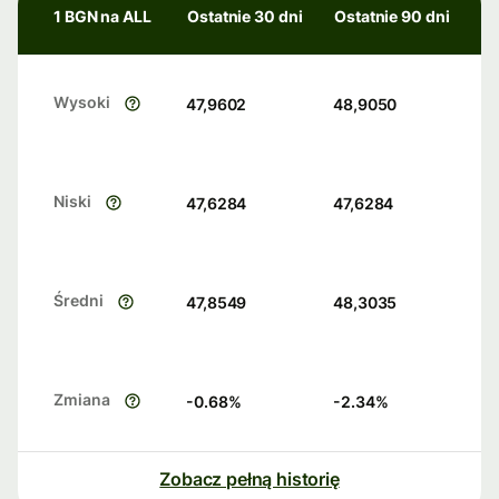
1 BGN na ALL
Ostatnie 30 dni
Ostatnie 90 dni
Wysoki
47,9602
48,9050
Niski
47,6284
47,6284
Średni
47,8549
48,3035
Zmiana
-0.68
%
-2.34
%
Zobacz pełną historię