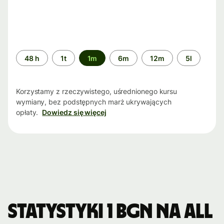
Przedział
48 h
1t
1m
6m
12m
5l
czasu
Korzystamy z rzeczywistego, uśrednionego kursu
wymiany, bez podstępnych marż ukrywających
opłaty.
Dowiedz się więcej
Statystyki 1 BGN na ALL