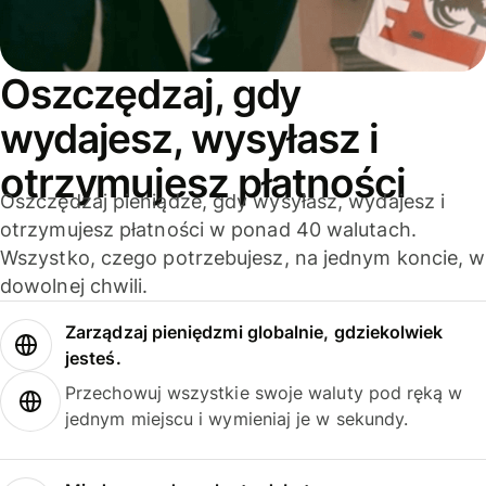
Oszczędzaj, gdy
wydajesz, wysyłasz i
otrzymujesz płatności
Oszczędzaj pieniądze, gdy wysyłasz, wydajesz i
otrzymujesz płatności w ponad 40 walutach.
Wszystko, czego potrzebujesz, na jednym koncie, w
dowolnej chwili.
Zarządzaj pieniędzmi globalnie, gdziekolwiek
jesteś.
Przechowuj wszystkie swoje waluty pod ręką w
jednym miejscu i wymieniaj je w sekundy.