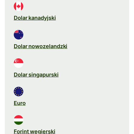
Dolar kanadyjski
Dolar nowozelandzki
Dolar singapurski
Euro
Forint węgierski