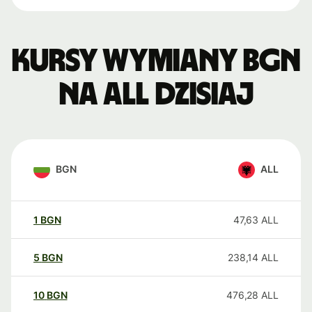
Kursy wymiany BGN
na ALL dzisiaj
BGN
ALL
1
BGN
47,63
ALL
5
BGN
238,14
ALL
10
BGN
476,28
ALL