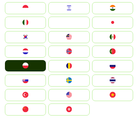
Indonesia
Israel
India
Italia
JA
Japan
South Korea
Malay
Mexico
Nederland
Norge
Portugal
Polska
România
Россия
Slovensko
Ruoŧŧa
ไทย
Türkiye
United States
Vietnam
中国
中國香港特別行政區