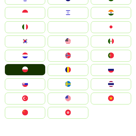
Indonesia
Israel
India
Italia
JA
Japan
South Korea
Malay
Mexico
Nederland
Norge
Portugal
Polska
România
Россия
Slovensko
Ruoŧŧa
ไทย
Türkiye
United States
Vietnam
中国
中國香港特別行政區