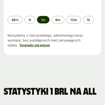
Przedział
48 h
1t
1m
6m
12m
5l
czasu
Korzystamy z rzeczywistego, uśrednionego kursu
wymiany, bez podstępnych marż ukrywających
opłaty.
Dowiedz się więcej
Statystyki 1 BRL na ALL