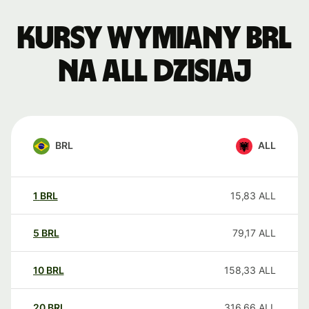
Kursy wymiany BRL
na ALL dzisiaj
BRL
ALL
1
BRL
15,83
ALL
5
BRL
79,17
ALL
10
BRL
158,33
ALL
20
BRL
316,66
ALL