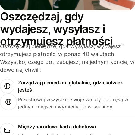
Oszczędzaj, gdy
wydajesz, wysyłasz i
otrzymujesz płatności
Oszczędzaj pieniądze, gdy wysyłasz, wydajesz i
otrzymujesz płatności w ponad 40 walutach.
Wszystko, czego potrzebujesz, na jednym koncie, w
dowolnej chwili.
Zarządzaj pieniędzmi globalnie, gdziekolwiek
jesteś.
Przechowuj wszystkie swoje waluty pod ręką w
jednym miejscu i wymieniaj je w sekundy.
Międzynarodowa karta debetowa