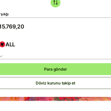
şılığı
ALL
Para gönder
Döviz kurunu takip et