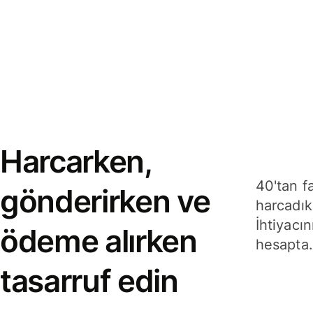
Harcarken,
40'tan f
gönderirken ve
harcadık
İhtiyacın
ödeme alırken
hesapta.
tasarruf edin