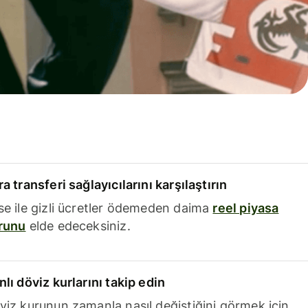
a transferi sağlayıcılarını karşılaştırın
se ile gizli ücretler ödemeden daima
reel piyasa
runu
elde edeceksiniz.
nlı döviz kurlarını takip edin
viz kurunun zamanla nasıl değiştiğini görmek için