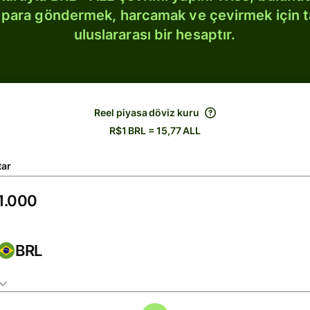
bi para göndermek, harcamak ve çevirmek için 
uluslararası bir hesaptır.
Reel piyasa döviz kuru
R$1 BRL = 15,77 ALL
tar
BRL