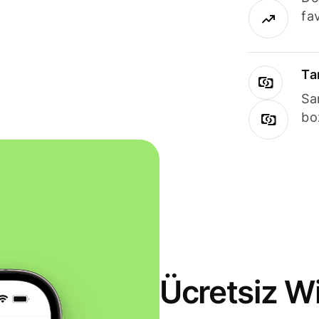
fav
Ta
Sa
bo
Ücretsiz Wi