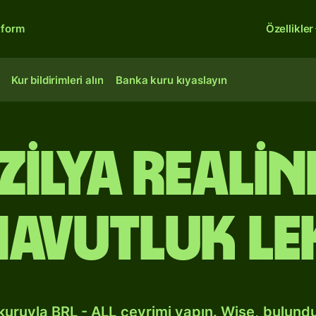
tform
Özellikler
Kur bildirimleri alın
Banka kuru kıyaslayın
zilya reali
avutluk le
kuruyla BRL - ALL çevrimi yapın. Wise, bulund