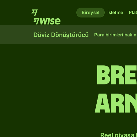
Bireysel
İşletme
Pla
Döviz Dönüştürücü
Para birimleri bakın
Bre
Arn
Reel piyasa 