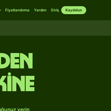
Fiyatlandırma
Yardım
Giriş
Kaydolun
nden
kine
uğunuz yerin