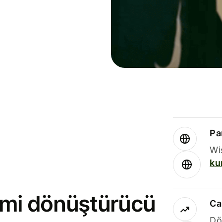
Par
Wi
ku
rimi dönüştürücü
Ca
Dö