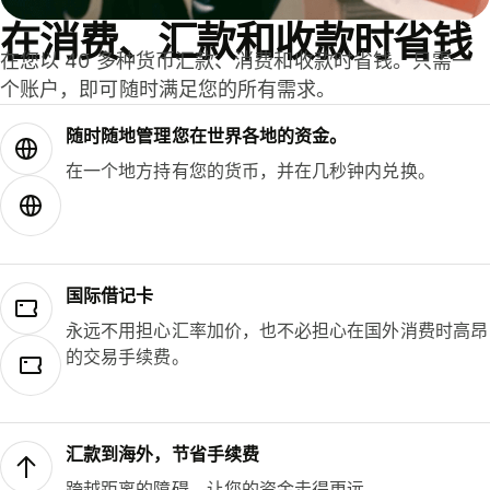
在消费、汇款和收款时省钱
在您以 40 多种货币汇款、消费和收款时省钱。只需一
个账户，即可随时满足您的所有需求。
随时随地管理您在世界各地的资金。
在一个地方持有您的货币，并在几秒钟内兑换。
国际借记卡
永远不用担心汇率加价，也不必担心在国外消费时高昂
的交易手续费。
汇款到海外，节省手续费
跨越距离的障碍，让您的资金走得更远。