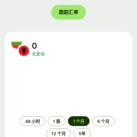
跟踪汇率
0
无变动
时
48 小时
1 周
1 个月
6 个月
间
段
12 个月
5年