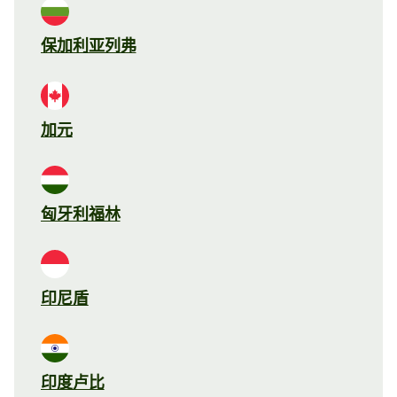
保加利亚列弗
加元
匈牙利福林
印尼盾
印度卢比