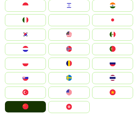
Indonesia
Israel
India
Italia
JA
Japan
South Korea
Malay
Mexico
Nederland
Norge
Portugal
Polska
România
Россия
Slovensko
Ruoŧŧa
ไทย
Türkiye
United States
Vietnam
中国
中國香港特別行政區