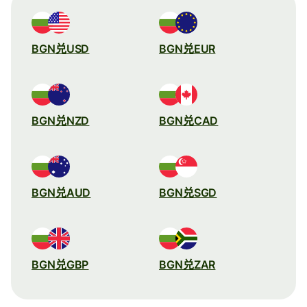
BGN兑USD
BGN兑EUR
BGN兑NZD
BGN兑CAD
BGN兑AUD
BGN兑SGD
BGN兑GBP
BGN兑ZAR