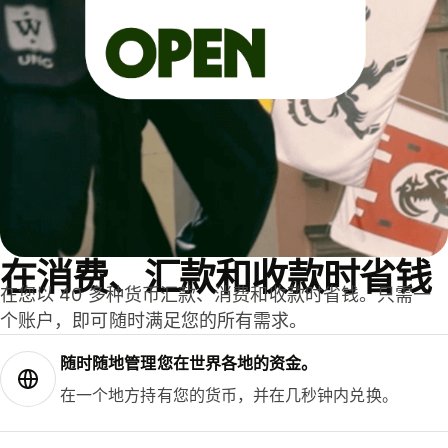
在消费、汇款和收款时省钱
在您以 40 多种货币汇款、消费和收款时省钱。只需一
个账户，即可随时满足您的所有需求。
随时随地管理您在世界各地的资金。
在一个地方持有您的货币，并在几秒钟内兑换。