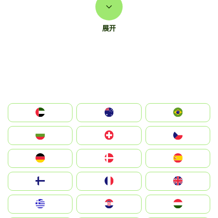
展开
الإمارات العربية المتحدة
Australia
Brazil
България
Switzerland
Czechia
Deutschland
Denmark
España
Suomi
France
United Kingdom
Greece
Hrvatska
Magyarország