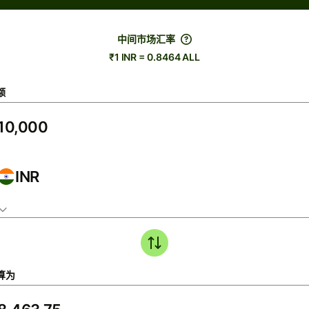
中间市场汇率
₹1 INR = 0.8464 ALL
额
INR
算为