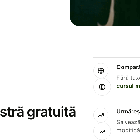
Compară 
Fără tax
cursul m
stră gratuită
Urmăreșt
Salvează
modifică