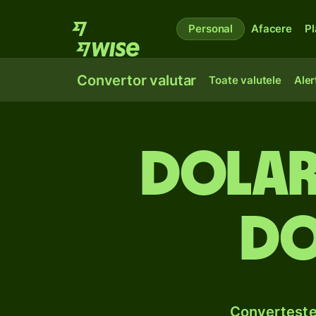
Personal
Afacere
Pl
Convertor valutar
Toate valutele
Aler
Dolari
do
Convertește 