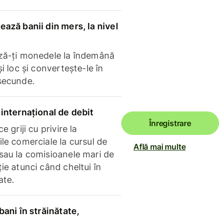
ază banii din mers, la nivel
ză-ți monedele la îndemână
și loc și convertește-le în
secunde.
internațional de debit
Înregistrare
e griji cu privire la
le comerciale la cursul de
Află mai multe
sau la comisioanele mari de
ie atunci când cheltui în
ate.
bani în străinătate,