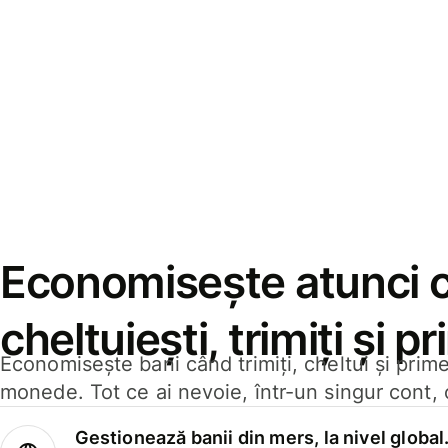
Economisește atunci 
cheltuiești, trimiți și p
Economisește bani când trimiți, cheltui și prim
monede. Tot ce ai nevoie, într-un singur cont, 
Gestionează banii din mers, la nivel global