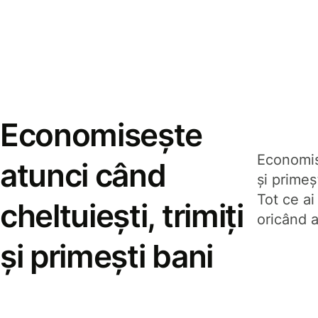
Economisește
Economise
atunci când
și prime
Tot ce ai
cheltuiești, trimiți
oricând a
și primești bani