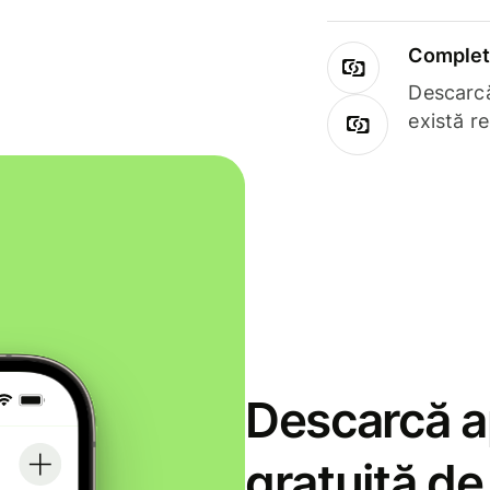
Complet 
Descarcă
există r
Descarcă ap
gratuită d