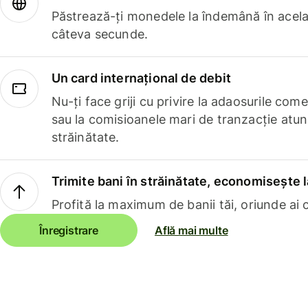
Păstrează-ți monedele la îndemână în acelaș
câteva secunde.
Un card internațional de debit
Nu-ți face griji cu privire la adaosurile com
sau la comisioanele mari de tranzacție atun
străinătate.
Trimite bani în străinătate, economisește l
Profită la maximum de banii tăi, oriunde ai c
Înregistrare
Află mai multe