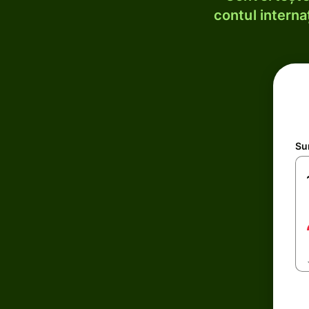
contul internaț
Su