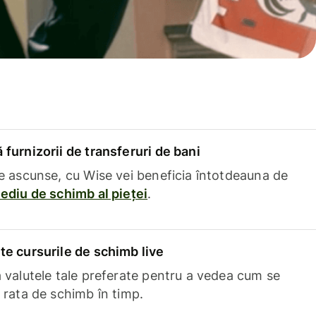
furnizorii de transferuri de bani
e ascunse, cu Wise vei beneficia întotdeauna de
ediu de schimb al pieței
.
e cursurile de schimb live
 valutele tale preferate pentru a vedea cum se
 rata de schimb în timp.