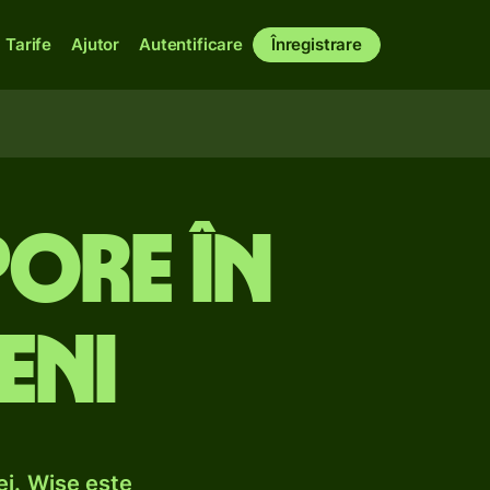
Tarife
Ajutor
Autentificare
Înregistrare
pore în
eni
ei. Wise este