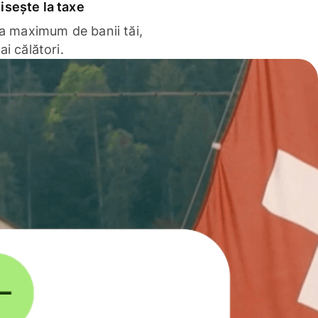
sește la taxe
la maximum de banii tăi,
ai călători.