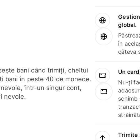
Gestione
global.
Păstrea
în acela
câteva 
ște bani când trimiți, cheltui
Un card 
ști bani în peste 40 de monede.
Nu-ți fac
 nevoie, într-un singur cont,
adaosuri
i nevoie.
schimb 
tranzacț
străinăt
Trimite 