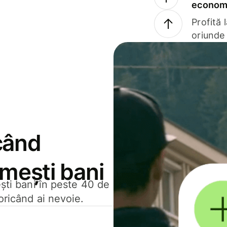
economi
Profită 
oriunde 
când
rimești bani
ești bani în peste 40 de
oricând ai nevoie.
.