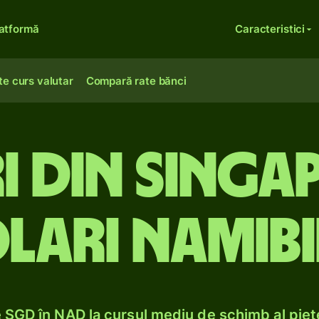
atformă
Caracteristici
te curs valutar
Compară rate bănci
 din Singa
lari namibi
SGD în NAD la cursul mediu de schimb al pieț