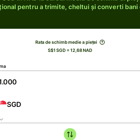
ional pentru a trimite, cheltui și converti bani 
Rata de schimb medie a pieței
S$1 SGD = 12,68 NAD
ma
SGD