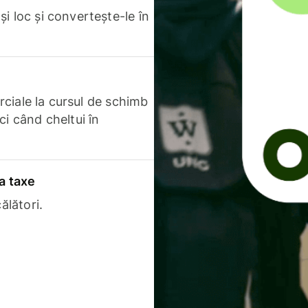
i loc și convertește-le în
erciale la cursul de schimb
ci când cheltui în
a taxe
ălători.