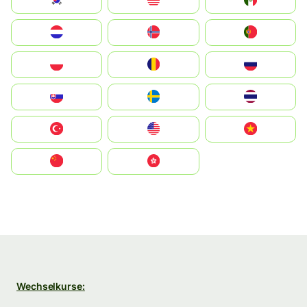
South Korea
Malay
Mexico
Nederland
Norge
Portugal
Polska
România
Россия
Slovensko
Ruoŧŧa
ไทย
Türkiye
United States
Vietnam
中国
中國香港特別行政區
Wechselkurse: