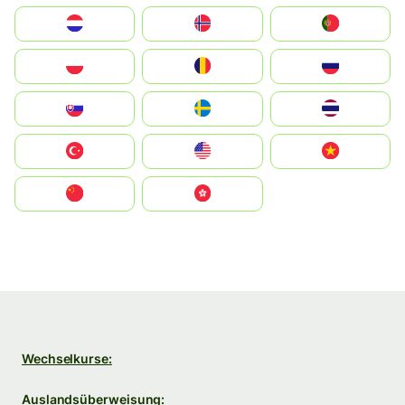
Nederland
Norge
Portugal
Polska
România
Россия
Slovensko
Ruoŧŧa
ไทย
Türkiye
United States
Vietnam
中国
中國香港特別行政區
Wechselkurse:
Auslandsüberweisung: