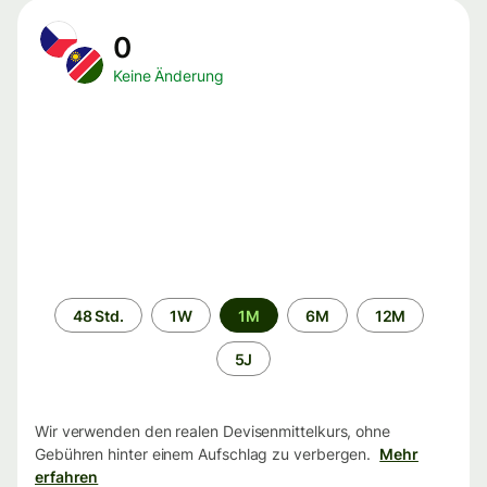
0
Keine Änderung
Zeitraum
48 Std.
1W
1M
6M
12M
5J
Wir verwenden den realen Devisenmittelkurs, ohne
Gebühren hinter einem Aufschlag zu verbergen.
Mehr
erfahren