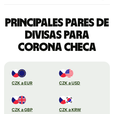
Principales pares de
divisas para
corona checa
CZK a EUR
CZK a USD
CZK a GBP
CZK a KRW