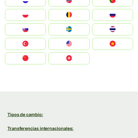
Nederland
Norge
Portugal
Polska
România
Россия
Slovensko
Ruoŧŧa
ไทย
Türkiye
United States
Vietnam
中国
中國香港特別行政區
Tipos de cambio:
Transferencias internacionales: