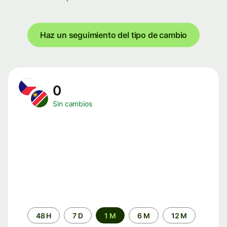
Haz un seguimiento del tipo de cambio
0
Sin cambios
Periodo
48 H
7 D
1 M
6 M
12 M
de