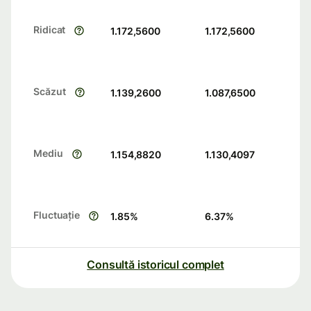
Ridicat
1.172,5600
1.172,5600
Scăzut
1.139,2600
1.087,6500
Mediu
1.154,8820
1.130,4097
Fluctuație
1.85
%
6.37
%
Consultă istoricul complet