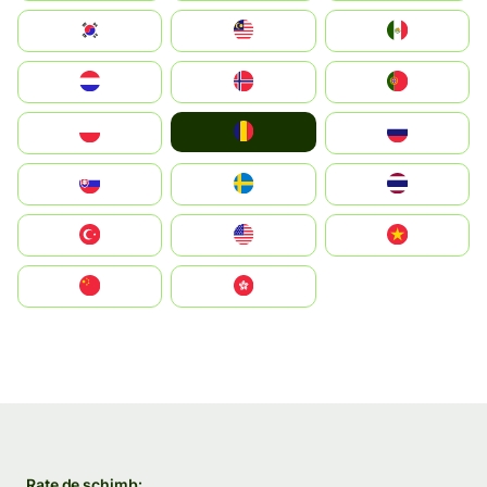
South Korea
Malay
Mexico
Nederland
Norge
Portugal
România
Polska
Россия
Slovensko
Ruoŧŧa
ไทย
Türkiye
United States
Vietnam
中国
中國香港特別行政區
Rate de schimb: