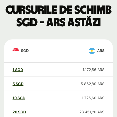
Cursurile de schimb
SGD - ARS astăzi
SGD
ARS
1
SGD
1.172,56
ARS
5
SGD
5.862,80
ARS
10
SGD
11.725,60
ARS
20
SGD
23.451,20
ARS