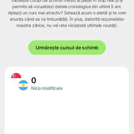
folosește cursul de schimb mediu al pieței în timp real și îți
permite să vizualizezi datele cronologice din ultimii 5 ani.
Aștepți un curs mai atractiv? Setează acum o alertă și te vom
anunța când se va îmbunătăți. În plus, datorită rezumatelor
noastre zilnice, nu vei rata niciodată ultimele noutăți.
Urmărește cursul de schimb
0
Nicio modificare