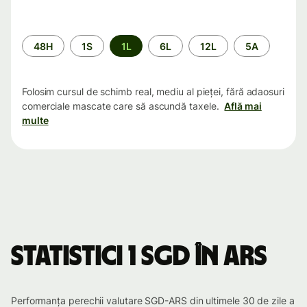
Perioada
48H
1S
1L
6L
12L
5A
Folosim cursul de schimb real, mediu al pieței, fără adaosuri
comerciale mascate care să ascundă taxele.
Află mai
multe
Statistici 1 SGD în ARS
Performanța perechii valutare SGD-ARS din ultimele 30 de zile a