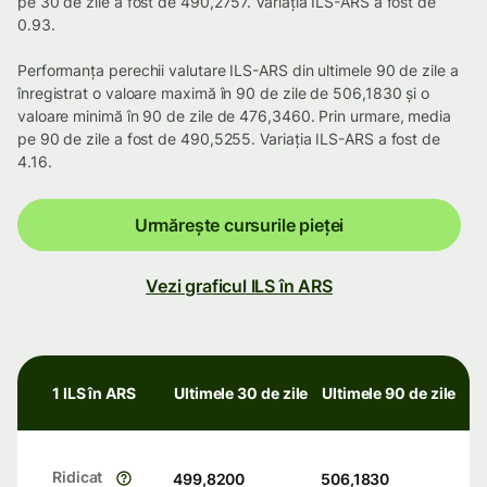
pe 30 de zile a fost de 490,2757. Variația ILS-ARS a fost de
0.93.
Performanța perechii valutare ILS-ARS din ultimele 90 de zile a
înregistrat o valoare maximă în 90 de zile de 506,1830 și o
valoare minimă în 90 de zile de 476,3460. Prin urmare, media
pe 90 de zile a fost de 490,5255. Variația ILS-ARS a fost de
4.16.
Urmărește cursurile pieței
Vezi graficul ILS în ARS
1 ILS în ARS
Ultimele 30 de zile
Ultimele 90 de zile
Ridicat
499,8200
506,1830