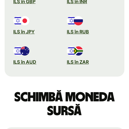
ILS în GBP
ILS în INR
ILS în JPY
ILS în RUB
ILS în AUD
ILS în ZAR
Schimbă moneda
sursă