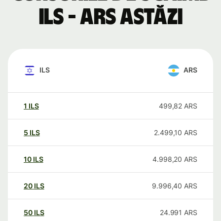
ILS - ARS astăzi
ILS
ARS
1
ILS
499,82
ARS
5
ILS
2.499,10
ARS
10
ILS
4.998,20
ARS
20
ILS
9.996,40
ARS
50
ILS
24.991
ARS