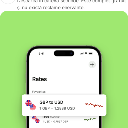
Descarcă în câteva secunde. Este complet gratuit
și nu există reclame enervante.