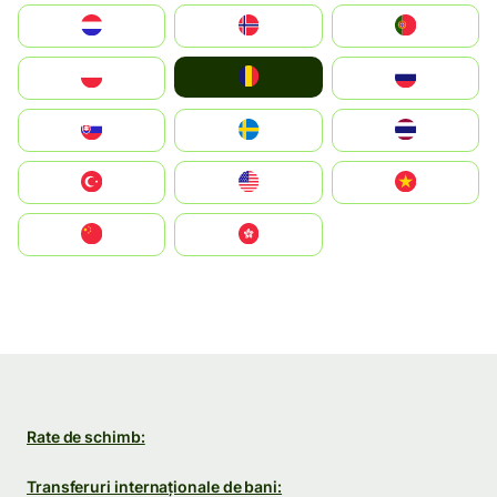
Nederland
Norge
Portugal
România
Polska
Россия
Slovensko
Ruoŧŧa
ไทย
Türkiye
United States
Vietnam
中国
中國香港特別行政區
Rate de schimb:
Transferuri internaționale de bani: