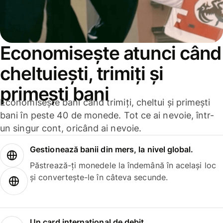
Economisește atunci când
cheltuiești, trimiți și
primești bani
Economisește bani când trimiți, cheltui și primești
bani în peste 40 de monede. Tot ce ai nevoie, într-
un singur cont, oricând ai nevoie.
Gestionează banii din mers, la nivel global.
Păstrează-ți monedele la îndemână în același loc
și convertește-le în câteva secunde.
Un card internațional de debit