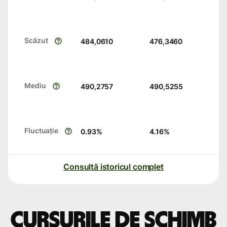
Scăzut
484,0610
476,3460
Mediu
490,2757
490,5255
Fluctuație
0.93
%
4.16
%
Consultă istoricul complet
Cursurile de schimb