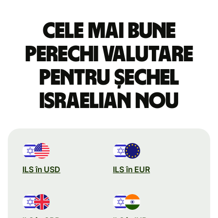
Cele mai bune
perechi valutare
pentru șechel
israelian nou
ILS în USD
ILS în EUR