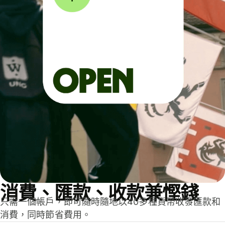
消費、匯款、收款兼慳錢
只需一個帳戶，即可隨時隨地以40多種貨幣收發匯款和
消費，同時節省費用。