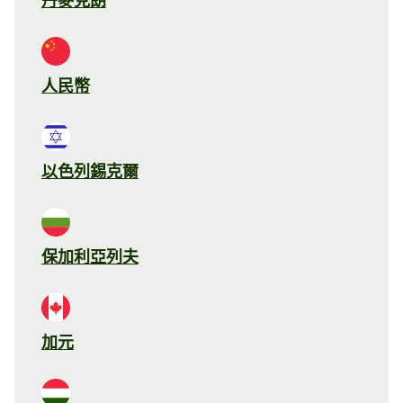
丹麥克朗
人民幣
以色列錫克爾
保加利亞列夫
加元