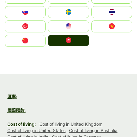
Slovensko
Ruoŧŧa
ไทย
Türkiye
United States
Vietnam
中國香港特別行政區
中国
匯率:
國際匯款:
Cost of living:
Cost of living in United Kingdom
Cost of living in United States
Cost of living in Australia
Cost of living in India
Cost of living in Germany