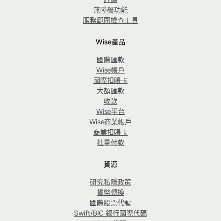
無障礙功能
服務範圍檢查工具
Wise產品
國際匯款
Wise帳戶
國際扣賬卡
大額匯款
收款
Wise平台
Wise商業帳戶
商業扣賬卡
批量付款
資源
研究私隱政策
貨幣轉換
國際股票代號
Swift/BIC 銀行國際代碼