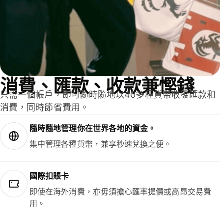
消費、匯款、收款兼慳錢
只需一個帳戶，即可隨時隨地以40多種貨幣收發匯款和
消費，同時節省費用。
隨時隨地管理你在世界各地的資金。
集中管理各種貨幣，兼享秒速兌換之便。
國際扣賬卡
即使在海外消費，亦毋須擔心匯率提價或高昂交易費
用。