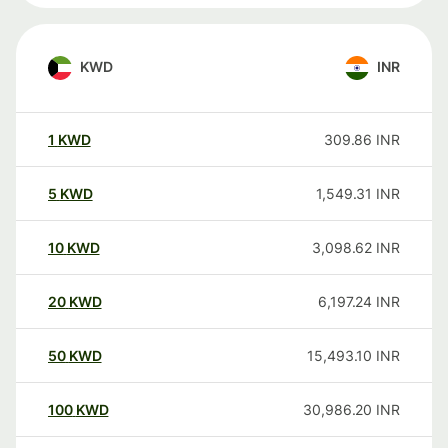
KWD
INR
1
KWD
309.86
INR
5
KWD
1,549.31
INR
10
KWD
3,098.62
INR
20
KWD
6,197.24
INR
50
KWD
15,493.10
INR
100
KWD
30,986.20
INR