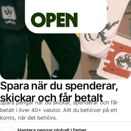
Spara när du spenderar,
skickar och får betalt
Spara pengar när du skickar, spenderar och får
betalt i över 40+ valutor. Allt du behöver på ett
konto, när det behövs.
Hantera pengar globalt i farten.