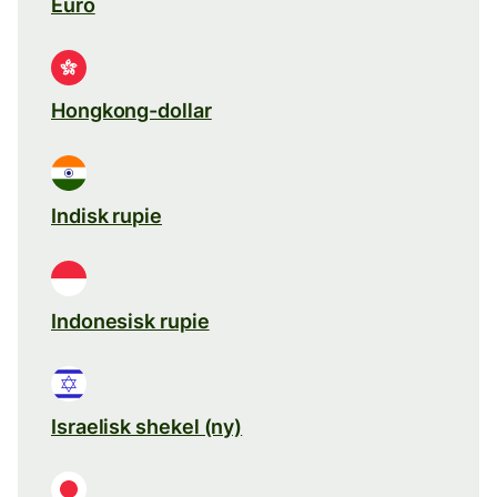
Euro
Hongkong-dollar
Indisk rupie
Indonesisk rupie
Israelisk shekel (ny)