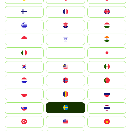
Suomi
France
United Kingdom
Greece
Hrvatska
Magyarország
Indonesia
Israel
India
Italia
JA
Japan
South Korea
Malay
Mexico
Nederland
Norge
Portugal
Polska
România
Россия
Ruoŧŧa
Slovensko
ไทย
Türkiye
United States
Vietnam