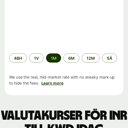
Time
48H
1V
1M
6M
12M
5Å
period
We use the real, mid-market rate with no sneaky mark-up
to hide the fees.
Learn more
Valutakurser för INR