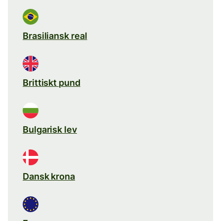
Brasiliansk real
Brittiskt pund
Bulgarisk lev
Dansk krona