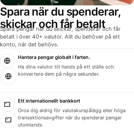
Spara när du spenderar,
skickar och får betalt
Spara pengar när du skickar, spenderar och får
betalt i över 40+ valutor. Allt du behöver på ett
konto, när det behövs.
Hantera pengar globalt i farten.
Ha dina valutor till hands på ett ställe och
konvertera dem på några sekunder.
Ett internationellt bankkort
Oroa dig aldrig för valutakurspålägg eller höga
transaktionsavgifter när du spenderar pengar
utomlands.