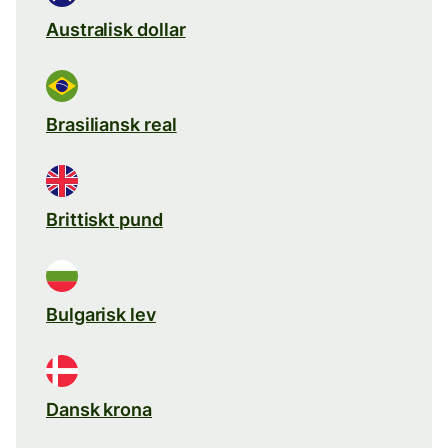
Australisk dollar
Brasiliansk real
Brittiskt pund
Bulgarisk lev
Dansk krona