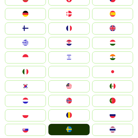
Deutschland
Denmark
España
Suomi
France
United Kingdom
Greece
Hrvatska
Magyarország
Indonesia
Israel
India
Italia
JA
Japan
South Korea
Malay
Mexico
Nederland
Norge
Portugal
Polska
România
Россия
Ruoŧŧa
Slovensko
ไทย