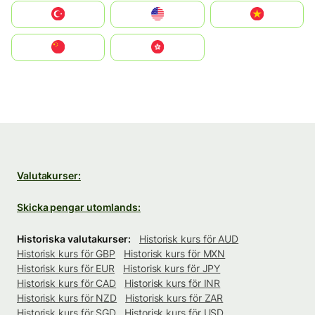
Türkiye
United States
Vietnam
中国
中國香港特別行政區
Valutakurser:
Skicka pengar utomlands:
Historiska valutakurser:
Historisk kurs för AUD
Historisk kurs för GBP
Historisk kurs för MXN
Historisk kurs för EUR
Historisk kurs för JPY
Historisk kurs för CAD
Historisk kurs för INR
Historisk kurs för NZD
Historisk kurs för ZAR
Historisk kurs för SGD
Historisk kurs för USD