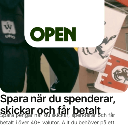
Spara när du spenderar,
skickar och får betalt
Spara pengar när du skickar, spenderar och får
betalt i över 40+ valutor. Allt du behöver på ett