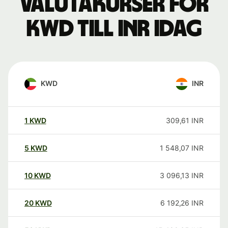
Valutakurser för
KWD till INR idag
KWD
INR
1
KWD
309,61
INR
5
KWD
1 548,07
INR
10
KWD
3 096,13
INR
20
KWD
6 192,26
INR