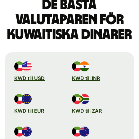
De bästa
valutaparen för
kuwaitiska dinarer
KWD till USD
KWD till INR
KWD till EUR
KWD till ZAR