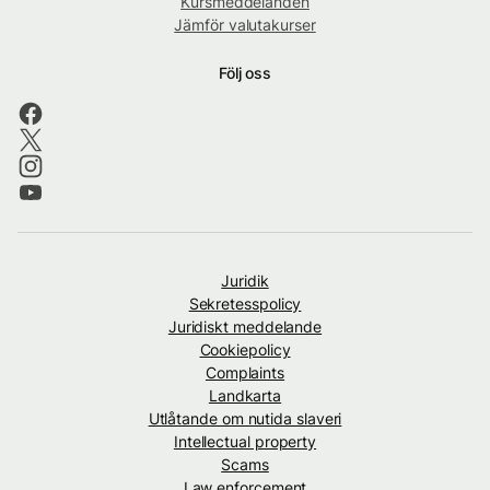
Kursmeddelanden
Jämför valutakurser
Följ oss
Juridik
Sekretesspolicy
Juridiskt meddelande
Cookiepolicy
Complaints
Landkarta
Utlåtande om nutida slaveri
Intellectual property
Scams
Law enforcement