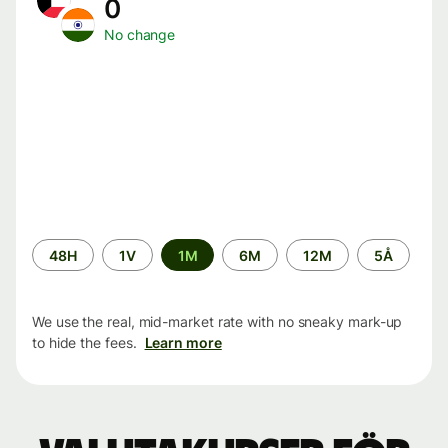
0
No change
Time
48H
1V
1M
6M
12M
5Å
period
We use the real, mid-market rate with no sneaky mark-up
to hide the fees.
Learn more