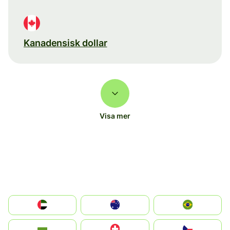
Kanadensisk dollar
Visa mer
الإمارات العربية المتحدة
Australia
Brazil
България
Switzerland
Czechia