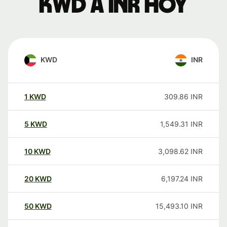
KWD a INR hoy
KWD
INR
1
KWD
309.86
INR
5
KWD
1,549.31
INR
10
KWD
3,098.62
INR
20
KWD
6,197.24
INR
50
KWD
15,493.10
INR