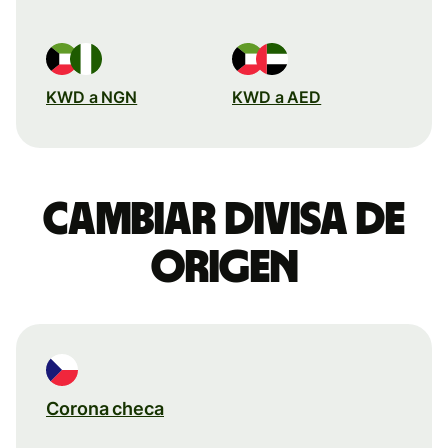
KWD a NGN
KWD a AED
Cambiar divisa de
origen
Corona checa