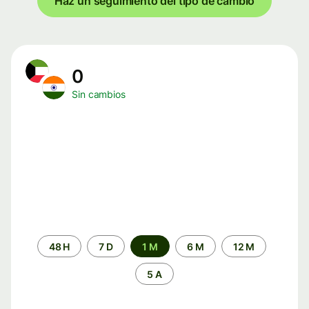
Haz un seguimiento del tipo de cambio
0
Sin cambios
Periodo
48 H
7 D
1 M
6 M
12 M
de
tiempo
5 A