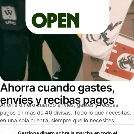
Ahorra cuando gastes,
envíes y recibas pagos
Ahorra dinero cuando envíes, gastes y recibas
pagos en más de 40 divisas. Todo lo que necesitas,
en una sola cuenta, siempre que lo necesites.
Gestiona dinero sobre la marcha en todo el