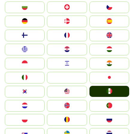
България
Switzerland
Czechia
Deutschland
Denmark
España
Suomi
France
United Kingdom
Greece
Hrvatska
Magyarország
Indonesia
Israel
India
Italia
JA
Japan
Mexico
South Korea
Malay
Nederland
Norge
Portugal
Polska
România
Россия
Slovensko
Ruoŧŧa
ไทย