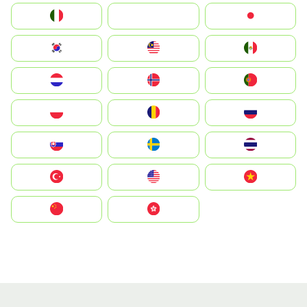
Italia
JA
Japan
South Korea
Malay
Mexico
Nederland
Norge
Portugal
Polska
România
Россия
Slovensko
Ruoŧŧa
ไทย
Türkiye
United States
Vietnam
中国
中國香港特別行政區