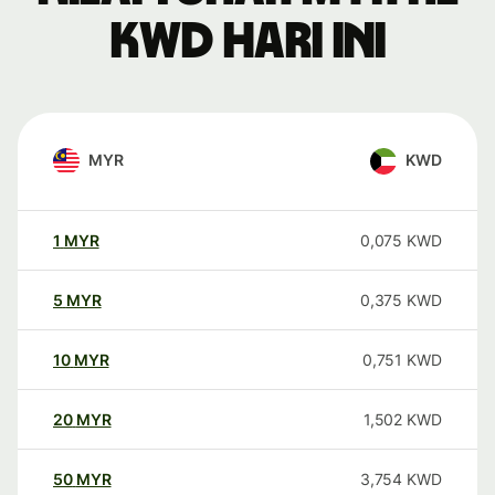
KWD hari ini
MYR
KWD
1
MYR
0,075
KWD
5
MYR
0,375
KWD
10
MYR
0,751
KWD
20
MYR
1,502
KWD
50
MYR
3,754
KWD