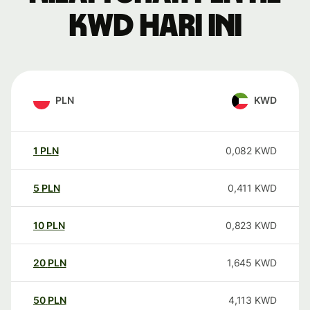
KWD hari ini
PLN
KWD
1
PLN
0,082
KWD
5
PLN
0,411
KWD
10
PLN
0,823
KWD
20
PLN
1,645
KWD
50
PLN
4,113
KWD