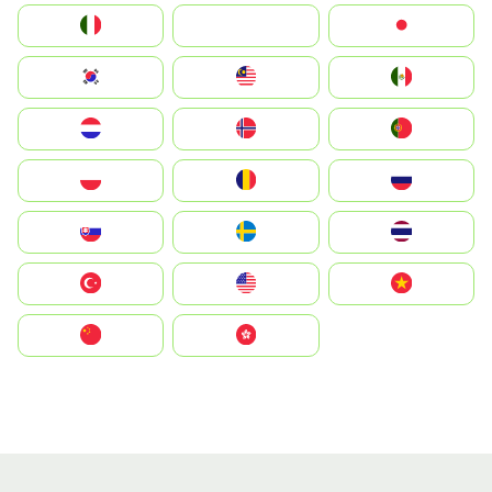
Italia
JA
Japan
South Korea
Malay
Mexico
Nederland
Norge
Portugal
Polska
România
Россия
Slovensko
Ruoŧŧa
ไทย
Türkiye
United States
Vietnam
中国
中國香港特別行政區