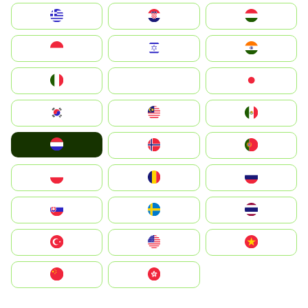
Greece
Hrvatska
Magyarország
Indonesia
Israel
India
Italia
JA
Japan
South Korea
Malay
Mexico
Nederland
Norge
Portugal
Polska
România
Россия
Slovensko
Ruoŧŧa
ไทย
Türkiye
United States
Vietnam
中国
中國香港特別行政區