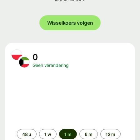
Wisselkoers volgen
0
Geen verandering
Periode
48 u
1 w
1 m
6 m
12 m