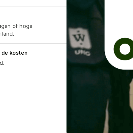
agen of hoge
nland.
p de kosten
d.