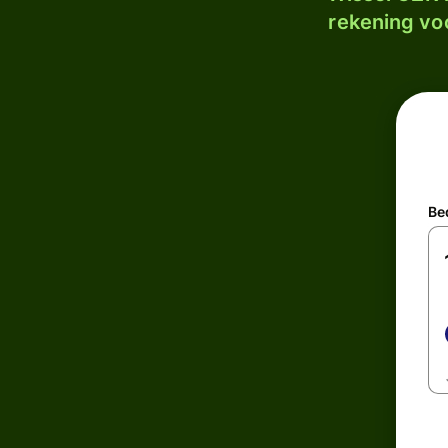
rekening voo
Be