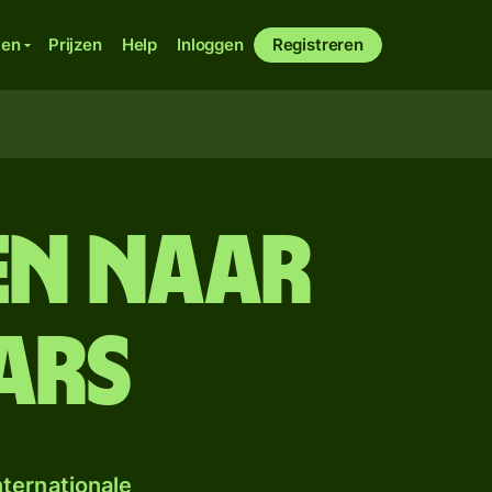
ken
Prijzen
Help
Inloggen
Registreren
en naar
ars
ternationale