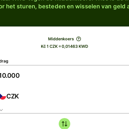
r het sturen, besteden en wisselen van geld a
Middenkoers
Kč 1 CZK = 0,01463 KWD
drag
CZK