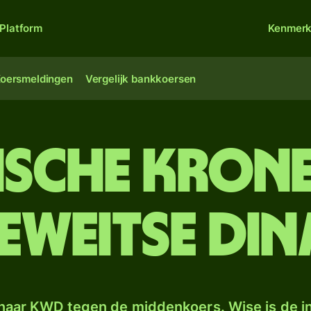
Platform
Kenmer
oersmeldingen
Vergelijk bankkoersen
ische kron
eweitse din
naar KWD tegen de middenkoers. Wise is de in