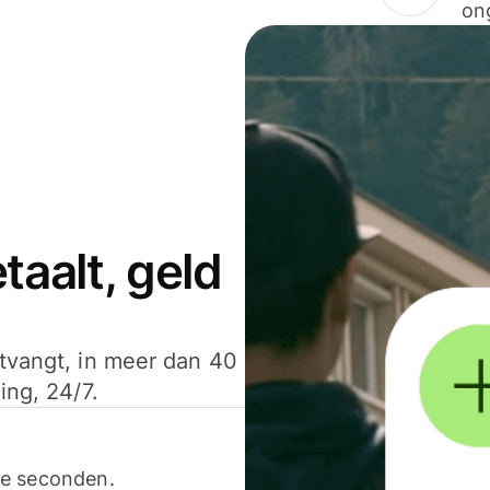
on
aalt, geld
ntvangt, in meer dan 40
ing, 24/7.
ele seconden.