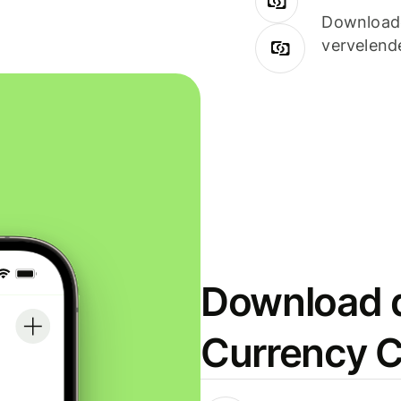
Downloade
vervelend
Download d
Currency C