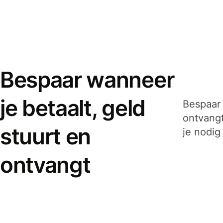
Bespaar wanneer
je betaalt, geld
Bespaar 
ontvangt
stuurt en
je nodig
ontvangt