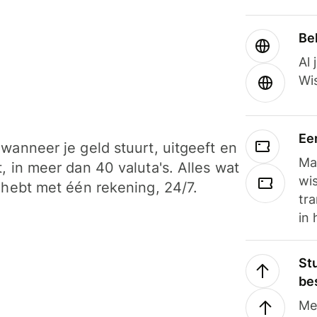
Be
Al 
Wi
Ee
wanneer je geld stuurt, uitgeeft en
Ma
, in meer dan 40 valuta's. Alles wat
wi
 hebt met één rekening, 24/7.
tra
in 
Stu
be
Me