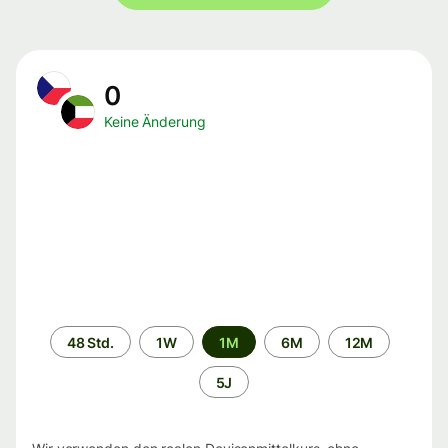
0
Keine Änderung
Zeitraum
48 Std.
1W
1M
6M
12M
5J