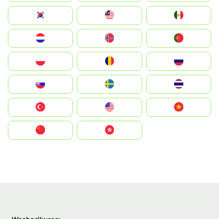
South Korea
Malay
Mexico
Nederland
Norge
Portugal
Polska
România
Россия
Slovensko
Ruoŧŧa
ไทย
Türkiye
United States
Vietnam
中国
中國香港特別行政區