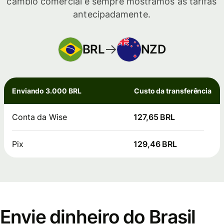
câmbio comercial e sempre mostramos as tarifas
antecipadamente.
BRL
NZD
Enviando 3.000 BRL
Custo da transferência
Conta da Wise
127,65 BRL
Pix
129,46 BRL
Envie dinheiro do Brasil