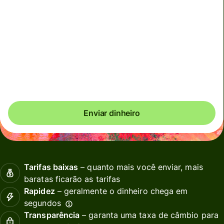
Impostos e tarifas totais
129,46 BRL
Incluídos no valor em BRL
Câmbio efetivo (VET)
é 1 NZD = 3.130511 BRL
Enviar dinheiro
Tarifas baixas
– quanto mais você enviar, mais
baratas ficarão as tarifas
Rapidez
– geralmente o dinheiro chega em
segundos
Transparência
– garanta uma taxa de câmbio para