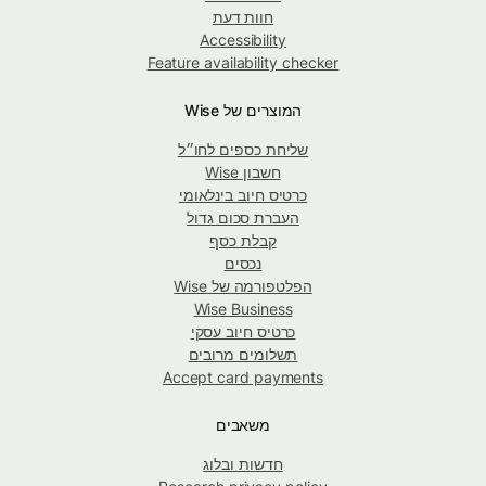
חוות דעת
Accessibility
Feature availability checker
המוצרים של Wise
שליחת כספים לחו״ל
חשבון Wise
כרטיס חיוב בינלאומי
העברת סכום גדול
קבלת כסף
נכסים
הפלטפורמה של Wise
Wise Business
כרטיס חיוב עסקי
תשלומים מרובים
Accept card payments
משאבים
חדשות ובלוג