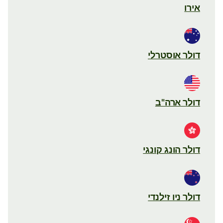
אירו
דולר אוסטרלי
דולר ארה"ב
דולר הונג קונגי
דולר ניו זילנדי