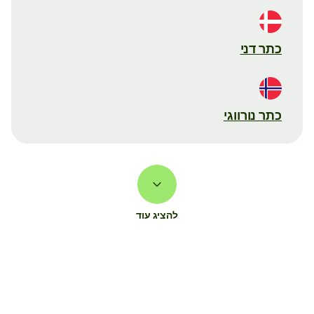
כתר דני
כתר נורווגי
להציג עוד