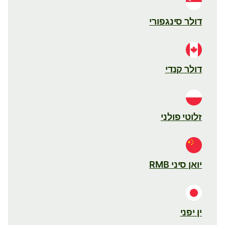
דולר סינגפורי
דולר קנדי
זלוטי פולני
יואן סיני RMB
ין יפני