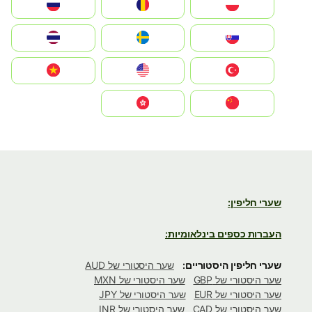
Polska
România
Россия
Slovensko
Ruoŧŧa
ไทย
Türkiye
United States
Vietnam
中国
中國香港特別行政區
שערי חליפין:
העברות כספים בינלאומיות:
שערי חליפין היסטוריים:
שער היסטורי של AUD
שער היסטורי של GBP
שער היסטורי של MXN
שער היסטורי של EUR
שער היסטורי של JPY
שער היסטורי של CAD
שער היסטורי של INR