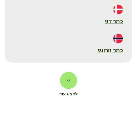
כתר דני
כתר נורווגי
להציג עוד