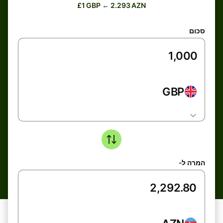
£1 GBP ← 2.293 AZN
סכום
GBP
המרה ל-