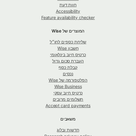
חוות דעת
Accessibility
Feature availability checker
המוצרים של Wise
שליחת כספים לחו״ל
חשבון Wise
כרטיס חיוב בינלאומי
העברת סכום גדול
קבלת כסף
נכסים
הפלטפורמה של Wise
Wise Business
כרטיס חיוב עסקי
תשלומים מרובים
Accept card payments
משאבים
חדשות ובלוג