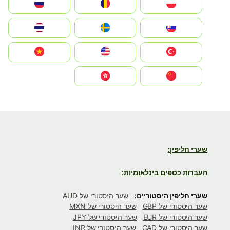
Polska
România
Россия
Slovensko
Ruoŧŧa
ไทย
Türkiye
United States
Vietnam
中国
中國香港特別行政區
שערי חליפין:
העברות כספים בינלאומיות:
שערי חליפין היסטוריים:
שער היסטורי של AUD
שער היסטורי של GBP
שער היסטורי של MXN
שער היסטורי של EUR
שער היסטורי של JPY
שער היסטורי של CAD
שער היסטורי של INR