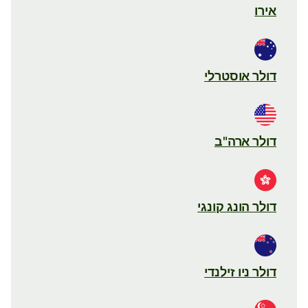
אירו
דולר אוסטרלי
דולר ארה"ב
דולר הונג קונגי
דולר ניו זילנדי