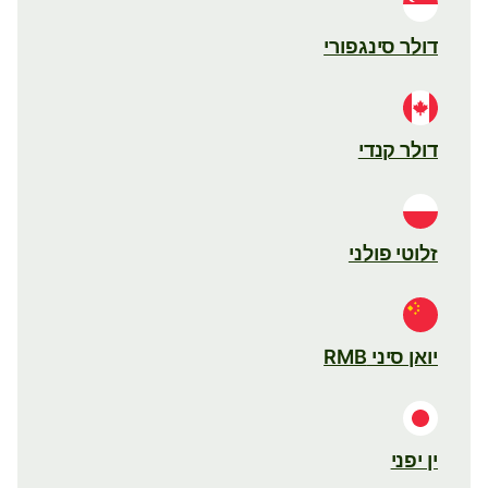
דולר סינגפורי
דולר קנדי
זלוטי פולני
יואן סיני RMB
ין יפני