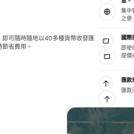
金。
集中
之便
國際
，即可隨時隨地以40多種貨幣收發匯
時節省費用。
即使
提價
匯款
匯款