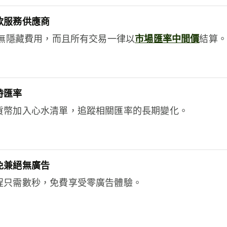
款服務供應商
e絕無隱藏費用，而且所有交易一律以
市場匯率中間價
結算。
時匯率
貨幣加入心水清單，追蹤相關匯率的長期變化。
免兼絕無廣告
程只需數秒，免費享受零廣告體驗。