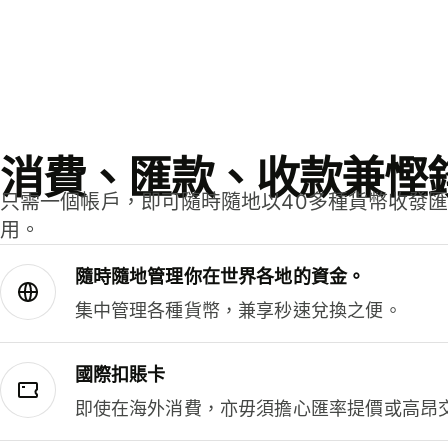
消費、匯款、收款兼慳
只需一個帳戶，即可隨時隨地以40多種貨幣收發
用。
隨時隨地管理你在世界各地的資金。
集中管理各種貨幣，兼享秒速兌換之便。
國際扣賬卡
即使在海外消費，亦毋須擔心匯率提價或高昂