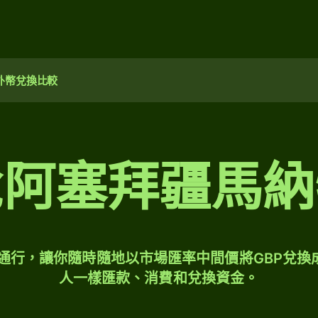
外幣兌換比較
兌阿塞拜疆馬納
球通行，讓你隨時隨地以市場匯率中間價將GBP兌換
人一樣匯款、消費和兌換資金。