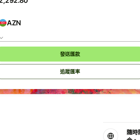
AZN
發送匯款
追蹤匯率
隨時