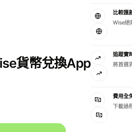
比較匯
Wis
追蹤實
se貨幣兌換App
將首選
費用全
下載過