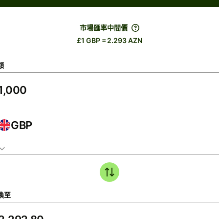
市場匯率中間價
£1 GBP = 2.293 AZN
額
GBP
換至