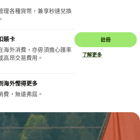
管理各種貨幣，兼享秒速兌換
。
扣賬卡
註冊
在海外消費，亦毋須擔心匯率
了解更多
或高昂交易費用。
到海外慳得更多
消費，無遠弗屆。