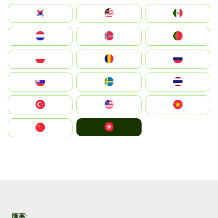
South Korea
Malay
Mexico
Nederland
Norge
Portugal
Polska
România
Россия
Slovensko
Ruoŧŧa
ไทย
Türkiye
United States
Vietnam
中國香港特別行政區
中国
匯率: