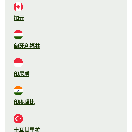
加元
匈牙利福林
印尼盾
印度盧比
土耳其里拉