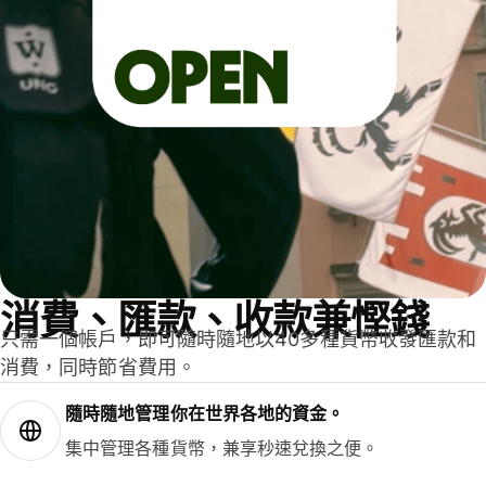
消費、匯款、收款兼慳錢
只需一個帳戶，即可隨時隨地以40多種貨幣收發匯款和
消費，同時節省費用。
隨時隨地管理你在世界各地的資金。
集中管理各種貨幣，兼享秒速兌換之便。