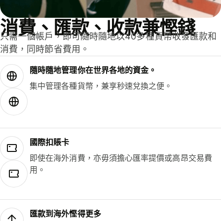
消費、匯款、收款兼慳錢
只需一個帳戶，即可隨時隨地以40多種貨幣收發匯款和
消費，同時節省費用。
隨時隨地管理你在世界各地的資金。
集中管理各種貨幣，兼享秒速兌換之便。
國際扣賬卡
即使在海外消費，亦毋須擔心匯率提價或高昂交易費
用。
匯款到海外慳得更多