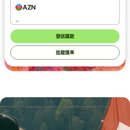
AZN
發送匯款
追蹤匯率