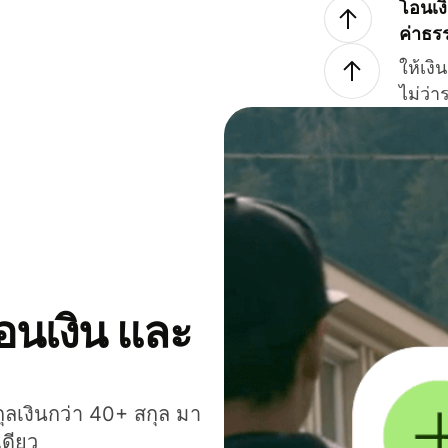
โอนเง
ค่าธร
ให้เง
ไม่ว่
โอนเงิน และ
กุลเงินกว่า 40+ สกุล มา
เดียว