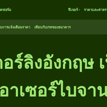
ตฟอร์ม
ฟีเจอร์
ราคาและค่าธร
ับการแจ้งเตือนราคา
เทียบกับเรทของธนาคาร
อร์ลิงอังกฤษ เ
อาเซอร์ไบจา