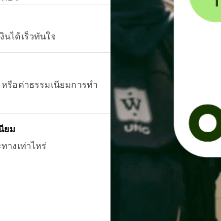
งินได้เร็วทันใจ
ยน หรือค่าธรรมเนียมการทำ
นียม
ะทางเท่าไหร่