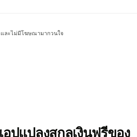
หมดและไม่มีโฆษณามากวนใจ
อปแปลงสกุลเงินฟรีของ