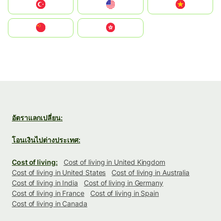
Türkiye
United States
Vietnam
中国
中國香港特別行政區
อัตราแลกเปลี่ยน:
โอนเงินไปต่างประเทศ:
Cost of living:
Cost of living in United Kingdom
Cost of living in United States
Cost of living in Australia
Cost of living in India
Cost of living in Germany
Cost of living in France
Cost of living in Spain
Cost of living in Canada