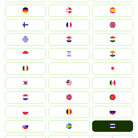
Deutschland
Denmark
España
Suomi
France
United Kingdom
Greece
Hrvatska
Magyarország
Indonesia
Israel
India
Italia
JA
Japan
South Korea
Malay
Mexico
Nederland
Norge
Portugal
Polska
România
Россия
ไทย
Slovensko
Ruoŧŧa