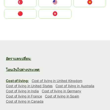
Türkiye
United States
Vietnam
中国
中國香港特別行政區
อัตราแลกเปลี่ยน:
โอนเงินไปต่างประเทศ:
Cost of living:
Cost of living in United Kingdom
Cost of living in United States
Cost of living in Australia
Cost of living in India
Cost of living in Germany
Cost of living in France
Cost of living in Spain
Cost of living in Canada