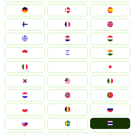
Deutschland
Denmark
España
Suomi
France
United Kingdom
Greece
Hrvatska
Magyarország
Indonesia
Israel
India
Italia
JA
Japan
South Korea
Malay
Mexico
Nederland
Norge
Portugal
Polska
România
Россия
ไทย
Slovensko
Ruoŧŧa