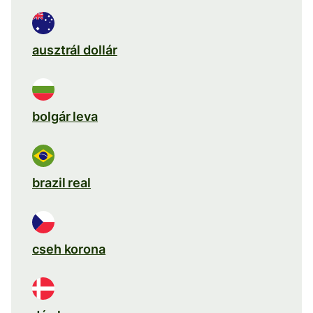
ausztrál dollár
bolgár leva
brazil real
cseh korona