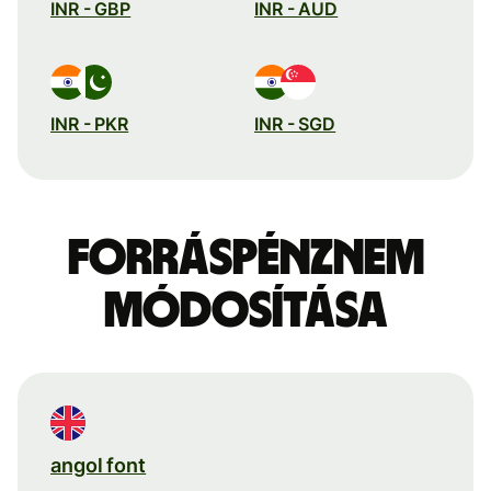
INR - GBP
INR - AUD
INR - PKR
INR - SGD
Forráspénznem
módosítása
angol font