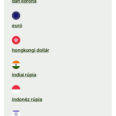
dán korona
euró
hongkongi dollár
indiai rúpia
indonéz rúpia