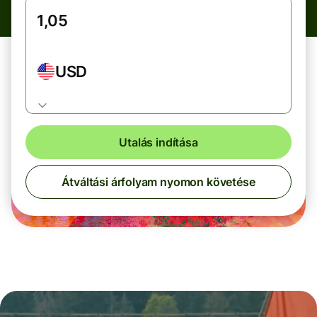
USD
Utalás indítása
Átváltási árfolyam nyomon követése