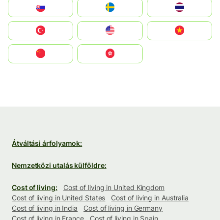
Slovensko
Ruoŧŧa
ไทย
Türkiye
United States
Vietnam
中国
中國香港特別行政區
Átváltási árfolyamok:
Nemzetközi utalás külföldre:
Cost of living:
Cost of living in United Kingdom
Cost of living in United States
Cost of living in Australia
Cost of living in India
Cost of living in Germany
Cost of living in France
Cost of living in Spain