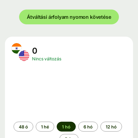
Átváltási árfolyam nyomon követése
0
Nincs változás
Időszak
48 ó
1 hé
1 hó
6 hó
12 hó