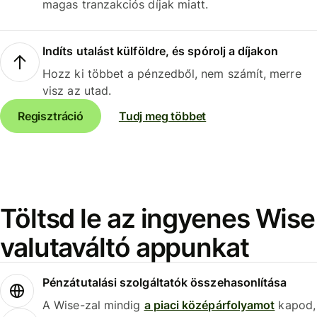
magas tranzakciós díjak miatt.
Indíts utalást külföldre, és spórolj a díjakon
Hozz ki többet a pénzedből, nem számít, merre
visz az utad.
Regisztráció
Tudj meg többet
Töltsd le az ingyenes Wise
valutaváltó appunkat
Pénzátutalási szolgáltatók összehasonlítása
A Wise-zal mindig
a piaci középárfolyamot
kapod,