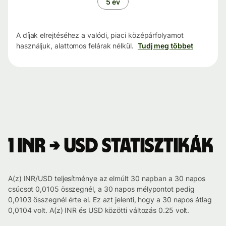
5 év
A díjak elrejtéséhez a valódi, piaci középárfolyamot
használjuk, alattomos felárak nélkül.
Tudj meg többet
1 INR → USD statisztikák
A(z) INR/USD teljesítménye az elmúlt 30 napban a 30 napos
csúcsot 0,0105 összegnél, a 30 napos mélypontot pedig
0,0103 összegnél érte el. Ez azt jelenti, hogy a 30 napos átlag
0,0104 volt. A(z) INR és USD közötti változás 0.25 volt.