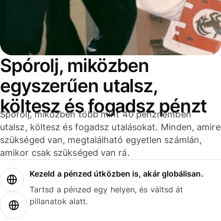
Spórolj, miközben
egyszerűen utalsz,
költesz és fogadsz pénzt
Spórolj, miközben több mint 40 pénznemben
utalsz, költesz és fogadsz utalásokat. Minden, amire
szükséged van, megtalálható egyetlen számlán,
amikor csak szükséged van rá.
Kezeld a pénzed útközben is, akár globálisan.
Tartsd a pénzed egy helyen, és váltsd át
pillanatok alatt.