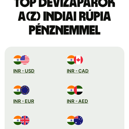
Top devizapárok
a(z) indiai rúpia
pénznemmel
INR - USD
INR - CAD
INR - EUR
INR - AED