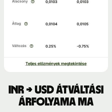
Alacsony
0,0103
0,0103
Átlag
0,0104
0,0105
Változás
0.25
%
-0.75
%
Teljes előzmények megtekintése
INR → USD átváltási
árfolyama ma