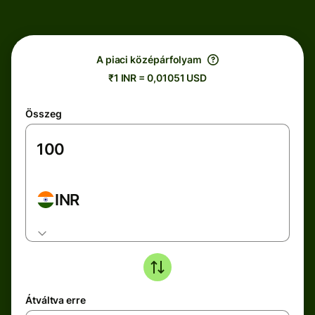
A piaci középárfolyam
₹1 INR = 0,01051 USD
Összeg
INR
Átváltva erre