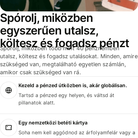
Spórolj, miközben
egyszerűen utalsz,
költesz és fogadsz pénzt
Spórolj, miközben több mint 40 pénznemben
utalsz, költesz és fogadsz utalásokat. Minden, amire
szükséged van, megtalálható egyetlen számlán,
amikor csak szükséged van rá.
Kezeld a pénzed útközben is, akár globálisan.
Tartsd a pénzed egy helyen, és váltsd át
pillanatok alatt.
Egy nemzetközi betéti kártya
Soha nem kell aggódnod az árfolyamfelár vagy a