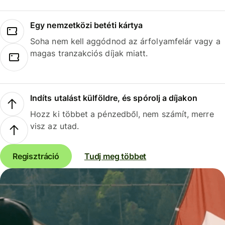
Egy nemzetközi betéti kártya
Soha nem kell aggódnod az árfolyamfelár vagy a
magas tranzakciós díjak miatt.
Indíts utalást külföldre, és spórolj a díjakon
Hozz ki többet a pénzedből, nem számít, merre
visz az utad.
Regisztráció
Tudj meg többet