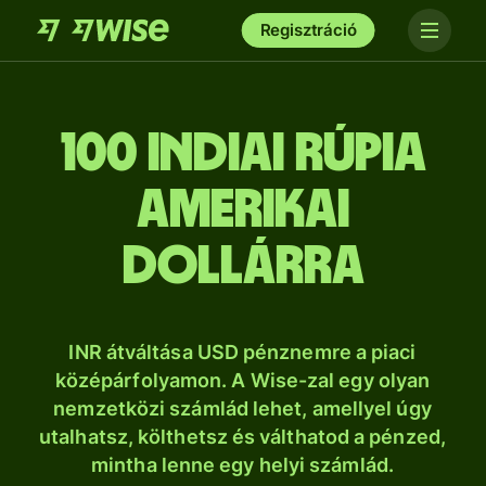
Regisztráció
100 indiai rúpia
amerikai
dollárra
INR átváltása USD pénznemre a piaci
középárfolyamon. A Wise-zal egy olyan
nemzetközi számlád lehet, amellyel úgy
utalhatsz, költhetsz és válthatod a pénzed,
mintha lenne egy helyi számlád.