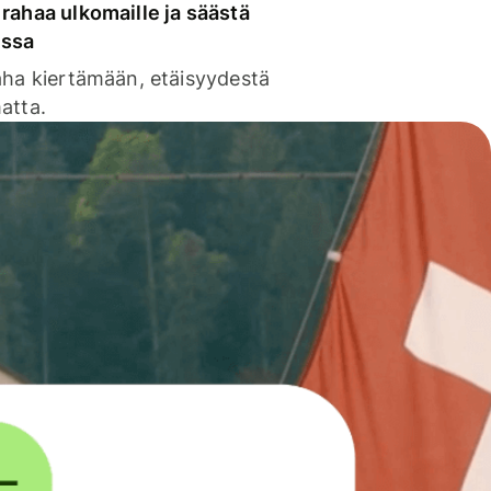
rahaa ulkomaille ja säästä
issa
aha kiertämään, etäisyydestä
atta.