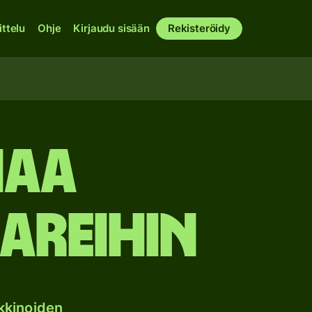
ittelu
Ohje
Kirjaudu sisään
Rekisteröidy
iaa
areihin
kkinoiden