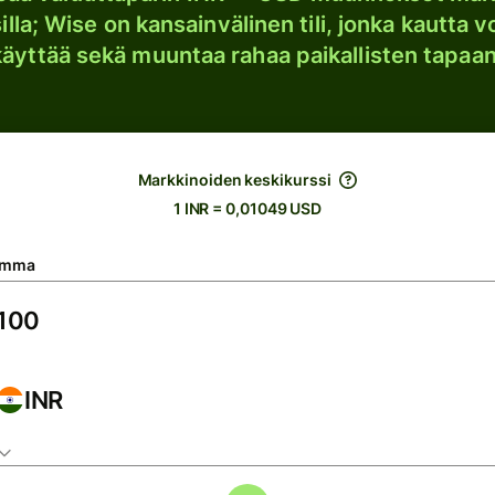
lla; Wise on kansainvälinen tili, jonka kautta vo
käyttää sekä muuntaa rahaa paikallisten tapaan
Markkinoiden keskikurssi
1 INR = 0,01049 USD
umma
INR