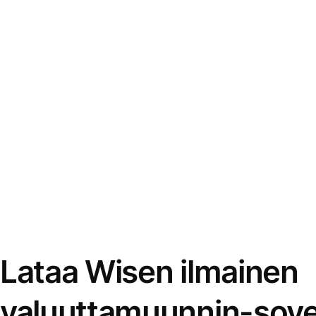
Lataa Wisen ilmainen
valuuttamuunnin-sove