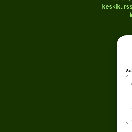
keskikurssi
S