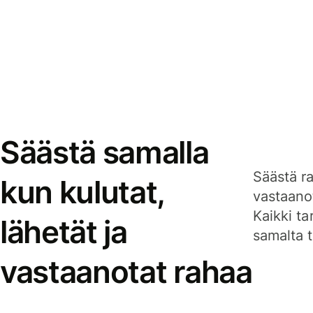
Säästä samalla
Säästä ra
kun kulutat,
vastaanot
Kaikki ta
lähetät ja
samalta ti
vastaanotat rahaa