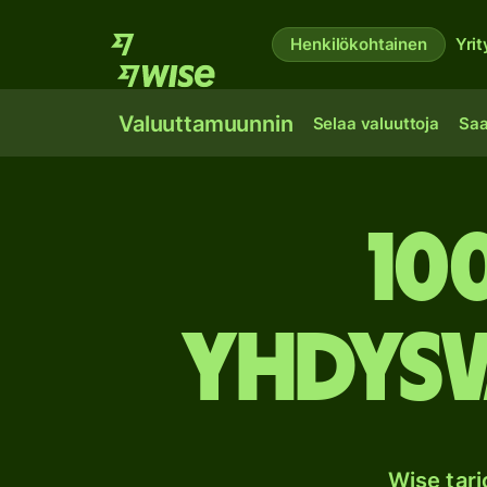
Henkilökohtainen
Yrit
Valuuttamuunnin
Selaa valuuttoja
Saa
10
Yhdysv
Wise tar