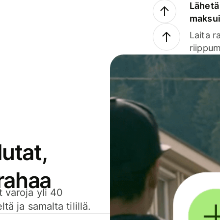
Lähetä 
maksu
Laita r
riippum
utat,
 rahaa
 varoja yli 40
ä ja samalta tilillä.