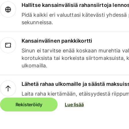
Hallitse kansainvälisiä rahansiirtoja lenno
Pidä kaikki eri valuuttasi kätevästi yhdessä
sekunneissa.
Kansainvälinen pankkikortti
Sinun ei tarvitse enää koskaan murehtia va
korotuksista tai korkeista siirtomaksuista,
ulkomailla.
Lähetä rahaa ulkomaille ja säästä maksuis
Laita raha kiertämään, etäisyydestä riippu
Rekisteröidy
Lue lisää