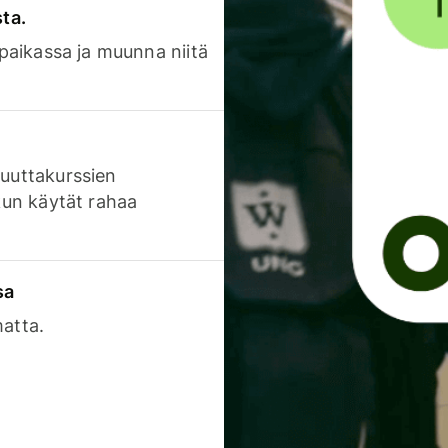
sta.
 paikassa ja muunna niitä
luuttakurssien
 kun käytät rahaa
sa
matta.