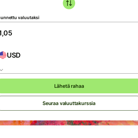
unnettu valuutaksi
USD
Lähetä rahaa
Seuraa valuuttakurssia