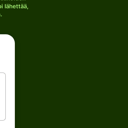
i lähettää,
.