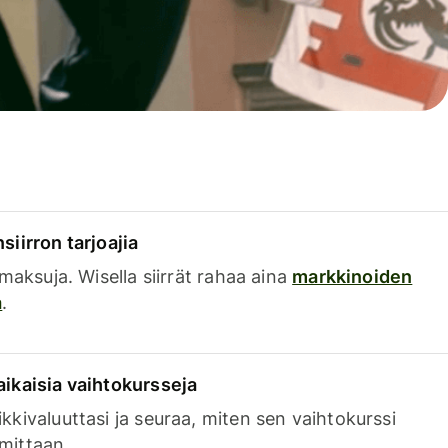
siirron tarjoajia
a maksuja. Wisella siirrät rahaa aina
markkinoiden
a
.
aikaisia vaihtokursseja
kkivaluuttasi ja seuraa, miten sen vaihtokurssi
mittaan.