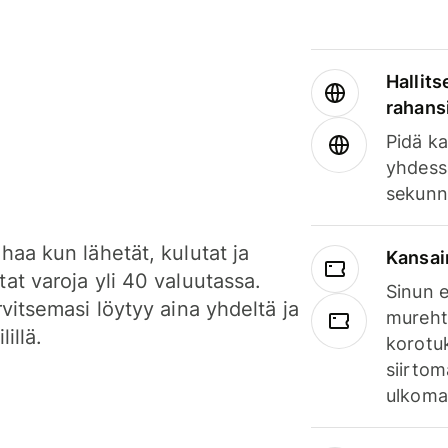
Hallits
rahansi
Pidä ka
yhdess
sekunn
haa kun lähetät, kulutat ja
Kansai
at varoja yli 40 valuutassa.
Sinun e
rvitsemasi löytyy aina yhdeltä ja
mureht
lillä.
korotuk
siirtom
ulkomai