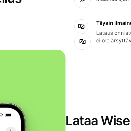
Täysin ilmain
Lataus onnist
ei ole ärsyttä
Lataa Wise