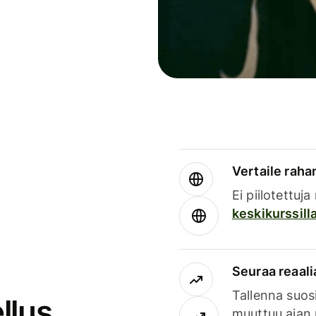
Vertaile rahan
Ei piilotettuj
keskikurssill
Seuraa reaali
Tallenna suosi
llus
muuttuu ajan 