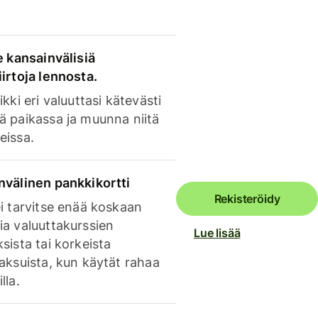
e kansainvälisiä
irtoja lennosta.
ikki eri valuuttasi kätevästi
ä paikassa ja muunna niitä
eissa.
nvälinen pankkikortti
Rekisteröidy
i tarvitse enää koskaan
ia valuuttakurssien
Lue lisää
sista tai korkeista
aksuista, kun käytät rahaa
lla.