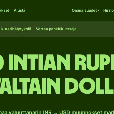
ykset
Alusta
Ominaisuudet
Hinno
 kurssihälytyksiä
Vertaa pankkikursseja
0 Intian rup
altain doll
joaa valuuttaparin INR → USD muunnokset mar