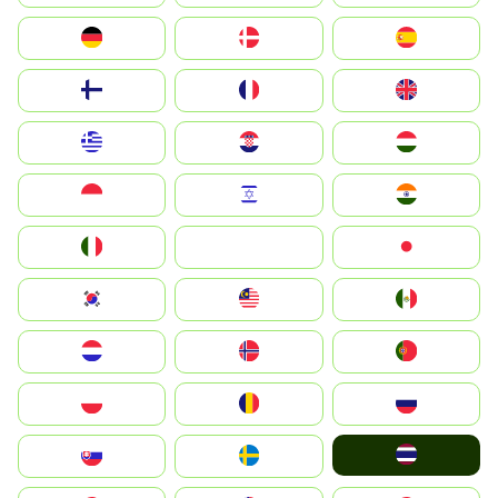
Deutschland
Denmark
España
Suomi
France
United Kingdom
Greece
Hrvatska
Magyarország
Indonesia
Israel
India
Italia
JA
Japan
South Korea
Malay
Mexico
Nederland
Norge
Portugal
Polska
România
Россия
ไทย
Slovensko
Ruoŧŧa