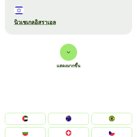
นิวเชเกลอิสราเอล
แสดงมากขึ้น
الإمارات العربية المتحدة
Australia
Brazil
България
Switzerland
Czechia