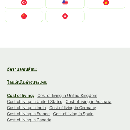
Türkiye
United States
Vietnam
中国
中國香港特別行政區
อัตราแลกเปลี่ยน:
โอนเงินไปต่างประเทศ:
Cost of living:
Cost of living in United Kingdom
Cost of living in United States
Cost of living in Australia
Cost of living in India
Cost of living in Germany
Cost of living in France
Cost of living in Spain
Cost of living in Canada