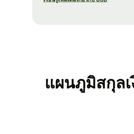
แผนภูมิสกุล