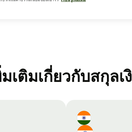
พิ่มเติมเกี่ยวกับสกุลเง