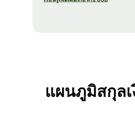
แผนภูมิสกุล