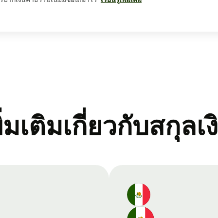
พิ่มเติมเกี่ยวกับสกุลเง