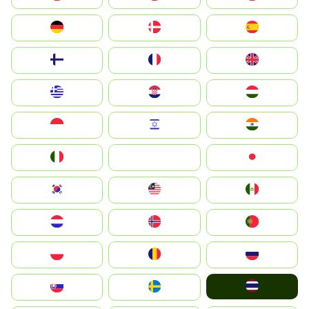
Deutschland
Denmark
España
Suomi
France
United Kingdom
Greece
Hrvatska
Magyarország
Indonesia
Israel
India
Italia
JA
Japan
South Korea
Malay
Mexico
Nederland
Norge
Portugal
Polska
România
Россия
ไทย
Slovensko
Ruoŧŧa