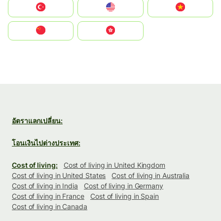
Türkiye
United States
Vietnam
中国
中國香港特別行政區
อัตราแลกเปลี่ยน:
โอนเงินไปต่างประเทศ:
Cost of living:
Cost of living in United Kingdom
Cost of living in United States
Cost of living in Australia
Cost of living in India
Cost of living in Germany
Cost of living in France
Cost of living in Spain
Cost of living in Canada