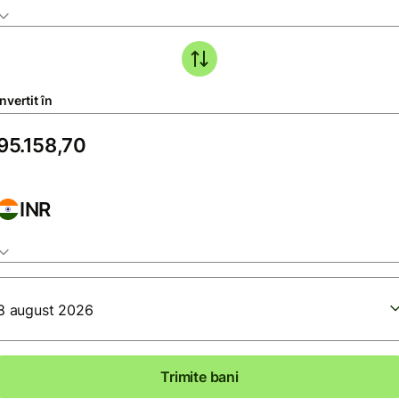
vertit în
INR
8 august 2026
Trimite bani