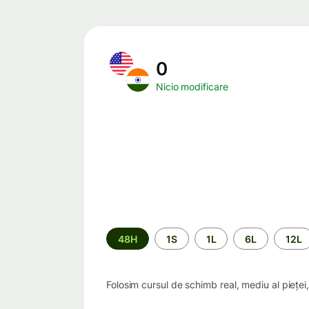
0
Nicio modificare
Perioada
48H
1S
1L
6L
12L
Folosim cursul de schimb real, mediu al piețe