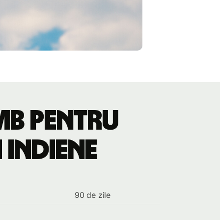
imb pentru
 indiene
90 de zile