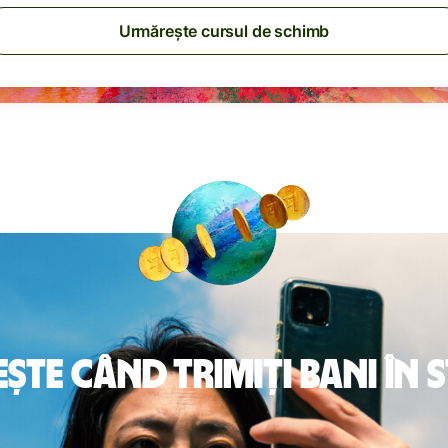
Urmărește cursul de schimb
te când trimiți bani în 