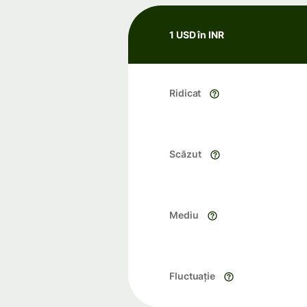
1 USD în INR
Ridicat
Scăzut
Mediu
Fluctuație