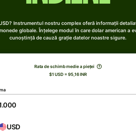
 USD? Instrumentul nostru complex oferă informații detali
monede globale. Înțelege modul în care dolar american a evo
cunoștință de cauză grație datelor noastre sigure.
Rata de schimb medie a pieței
$1 USD = 95,16 INR
ma
USD