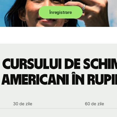
Înregistrare
 cursului de sch
 americani în rupii
30 de zile
60 de zile