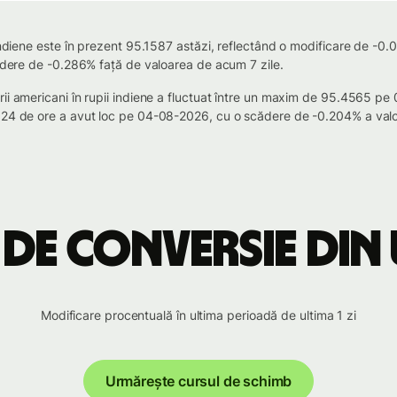
indiene este în prezent 95.1587 astăzi, reflectând o modificare de -0.
cădere de -0.286% față de valoarea de acum 7 zile.
rii americani în rupii indiene a fluctuat între un maxim de 95.4565 
 24 de ore a avut loc pe 04-08-2026, cu o scădere de -0.204% a valor
de conversie din 
Modificare procentuală în ultima perioadă de ultima 1 zi
Urmărește cursul de schimb