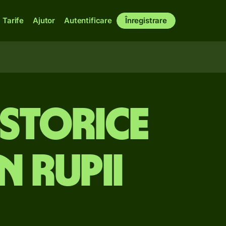
Tarife
Ajutor
Autentificare
Înregistrare
istorice
 rupii