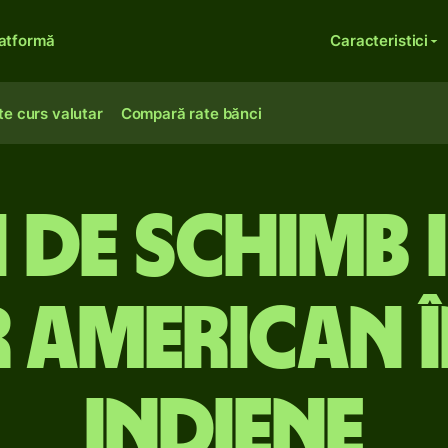
atformă
Caracteristici
te curs valutar
Compară rate bănci
 de schimb 
 american în
indiene