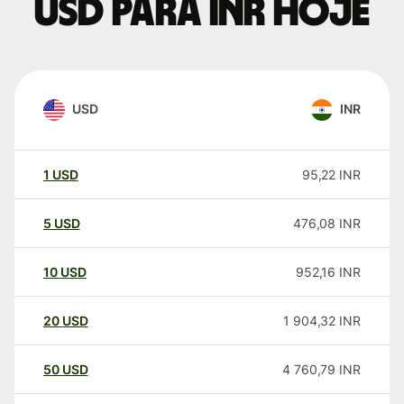
USD para INR hoje
USD
INR
1
USD
95,22
INR
5
USD
476,08
INR
10
USD
952,16
INR
20
USD
1 904,32
INR
50
USD
4 760,79
INR