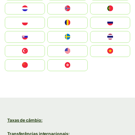
Nederland
Norge
Portugal
Polska
România
Россия
Slovensko
Ruoŧŧa
ไทย
Türkiye
United States
Vietnam
中国
中國香港特別行政區
Taxas de câmbio:
Transferências internacionais: