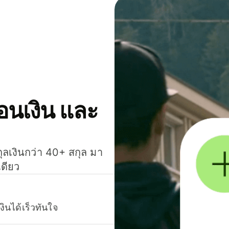
โอนเงิน และ
กุลเงินกว่า 40+ สกุล มา
เดียว
งินได้เร็วทันใจ