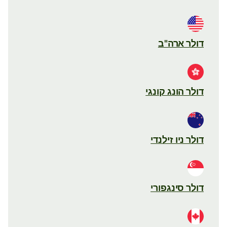
דולר ארה"ב
דולר הונג קונגי
דולר ניו זילנדי
דולר סינגפורי