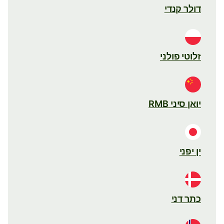
דולר קנדי
זלוטי פולני
יואן סיני RMB
ין יפני
כתר דני