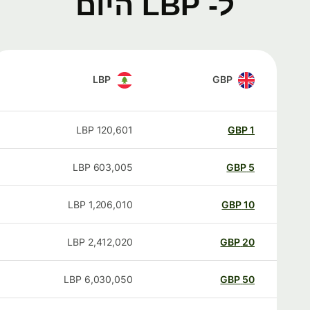
ל- LBP היום
LBP
GBP
LBP
120,601
GBP
1
LBP
603,005
GBP
5
LBP
1,206,010
GBP
10
LBP
2,412,020
GBP
20
LBP
6,030,050
GBP
50