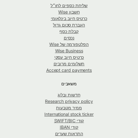
שליחת כספים לחו״ל
חשבון Wise
כרטיס חיוב בינלאומי
העברת סכום גדול
קבלת כסף
נכסים
הפלטפורמה של Wise
Wise Business
כרטיס חיוב עסקי
תשלומים מרובים
Accept card payments
משאבים
חדשות ובלוג
Research privacy policy
ממיר מטבעות
International stock ticker
קודי SWIFT/BIC
קודי IBAN
התראות שערים