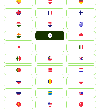
Deutschland
Denmark
España
Suomi
France
United Kingdom
Greece
Hrvatska
Magyarország
Israel
Indonesia
India
Italia
JA
Japan
South Korea
Malay
Mexico
Nederland
Norge
Portugal
Polska
România
Россия
Slovensko
Ruoŧŧa
ไทย
Türkiye
United States
Vietnam