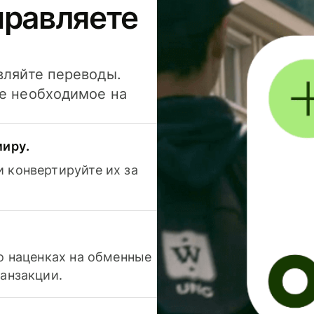
правляете
вляйте переводы.
се необходимое на
миру.
 конвертируйте их за
 о наценках на обменные
ранзакции.