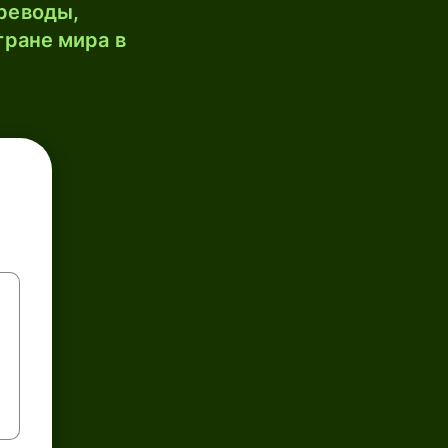
реводы,
тране мира в