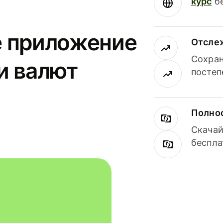
курс
бе
е приложение
Отсле
Сохран
и валют
постеп
Полнос
Скачай
беспла