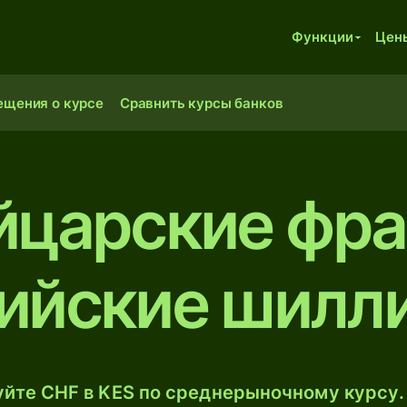
Функции
Цен
ещения о курсе
Сравнить курсы банков
царские фра
ийские шилл
йте CHF в KES по среднерыночному курсу.