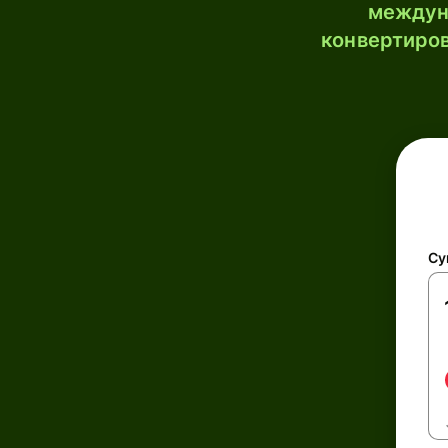
междун
конвертиров
Су