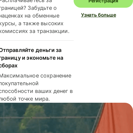
Расплачиваетесь за
Регистрация
границей? Забудьте о
Узнать больше
наценках на обменные
курсы, а также высоких
комиссиях за транзакции.
Отправляйте деньги за
границу и экономьте на
сборах
Максимальное сохранение
покупательной
способности ваших денег в
любой точке мира.