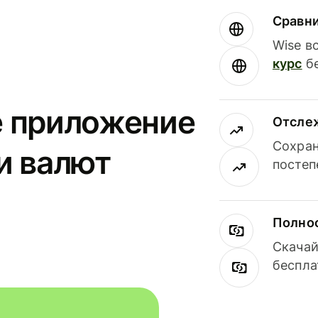
Сравн
Wise в
курс
бе
е приложение
Отсле
Сохран
и валют
постеп
Полнос
Скачай
беспла