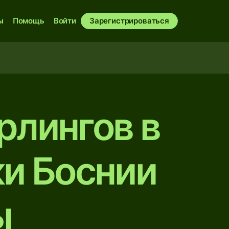
ы
Помощь
Войти
Зарегистрироваться
рлингов в
и Боснии
ы