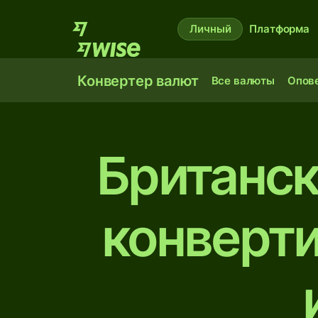
Личный
Платформа
Конвертер валют
Все валюты
Опов
Британск
конверт