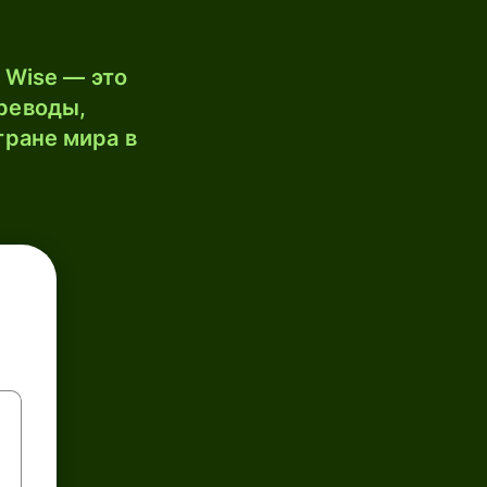
 Wise — это
реводы,
тране мира в