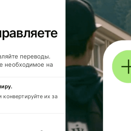
правляете
вляйте переводы.
се необходимое на
миру.
 конвертируйте их за