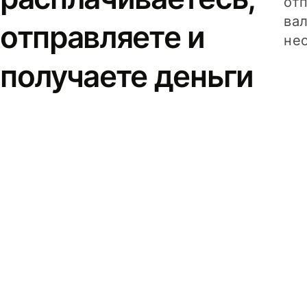
от
вал
отправляете и
не
получаете деньги