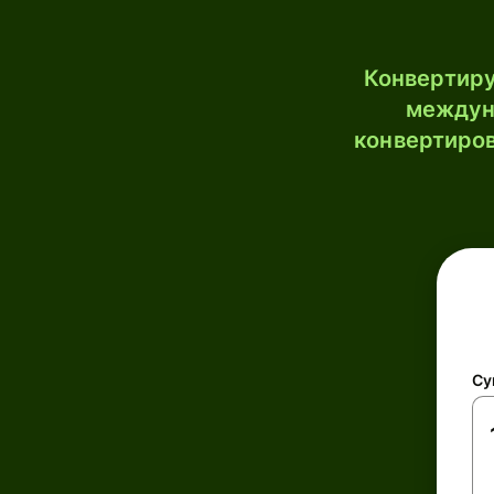
Конвертиру
междун
конвертиров
Су