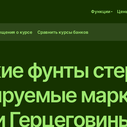
Функции
Цен
ещения о курсе
Сравнить курсы банков
ие фунты сте
ируемые марк
и Герцеговин