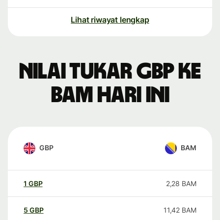
Lihat riwayat lengkap
Nilai tukar GBP ke
BAM hari ini
GBP
BAM
1
GBP
2,28
BAM
5
GBP
11,42
BAM