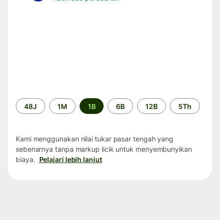
Periode
48J
1M
1B
6B
12B
5Th
waktu
Kami menggunakan nilai tukar pasar tengah yang
sebenarnya tanpa markup licik untuk menyembunyikan
biaya.
Pelajari lebih lanjut