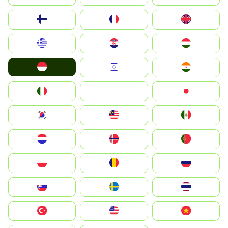
Suomi
France
United Kingdom
Greece
Hrvatska
Magyarország
Indonesia
Israel
India
Italia
JA
Japan
South Korea
Malay
Mexico
Nederland
Norge
Portugal
Polska
România
Россия
Slovensko
Ruoŧŧa
ไทย
Türkiye
United States
Vietnam