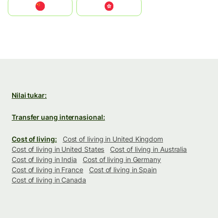
中国
中國香港特別行政區
Nilai tukar:
Transfer uang internasional:
Cost of living:
Cost of living in United Kingdom
Cost of living in United States
Cost of living in Australia
Cost of living in India
Cost of living in Germany
Cost of living in France
Cost of living in Spain
Cost of living in Canada