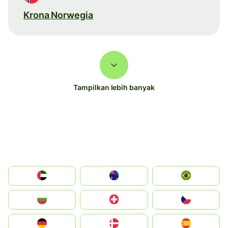
Krona Norwegia
Tampilkan lebih banyak
الإمارات العربية المتحدة
Australia
Brazil
България
Switzerland
Czechia
Deutschland
Denmark
España