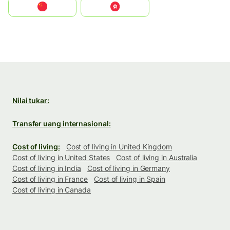
中国
中國香港特別行政區
Nilai tukar:
Transfer uang internasional:
Cost of living:
Cost of living in United Kingdom
Cost of living in United States
Cost of living in Australia
Cost of living in India
Cost of living in Germany
Cost of living in France
Cost of living in Spain
Cost of living in Canada