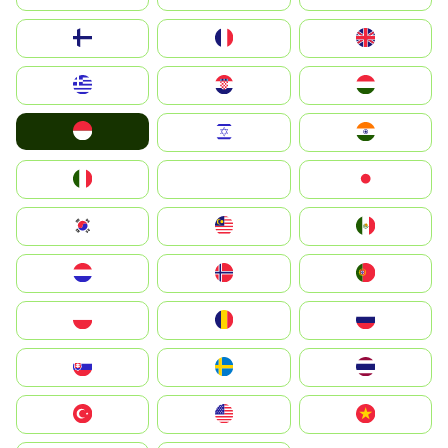
Suomi
France
United Kingdom
Greece
Hrvatska
Magyarország
Indonesia
Israel
India
Italia
JA
Japan
South Korea
Malay
Mexico
Nederland
Norge
Portugal
Polska
România
Россия
Slovensko
Ruoŧŧa
ไทย
Türkiye
United States
Vietnam