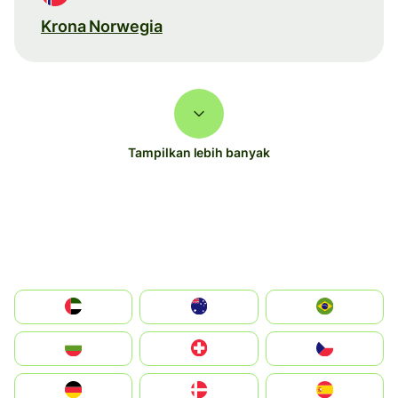
Krona Norwegia
Tampilkan lebih banyak
الإمارات العربية المتحدة
Australia
Brazil
България
Switzerland
Czechia
Deutschland
Denmark
España