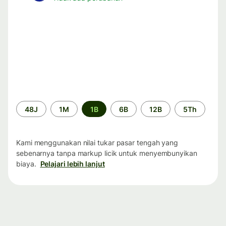
Periode
48J
1M
1B
6B
12B
5Th
waktu
Kami menggunakan nilai tukar pasar tengah yang
sebenarnya tanpa markup licik untuk menyembunyikan
biaya.
Pelajari lebih lanjut